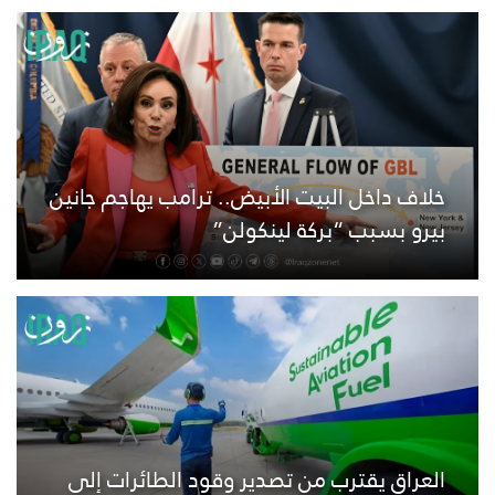
خلاف داخل البيت الأبيض.. ترامب يهاجم جانين
بيرو بسبب “بركة لينكولن”
العراق يقترب من تصدير وقود الطائرات إلى