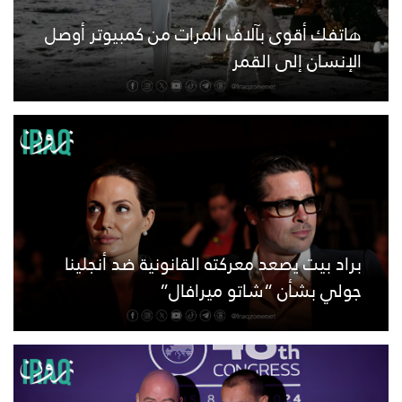
هاتفك أقوى بآلاف المرات من كمبيوتر أوصل
الإنسان إلى القمر
براد بيت يصعد معركته القانونية ضد أنجلينا
جولي بشأن “شاتو ميرافال”