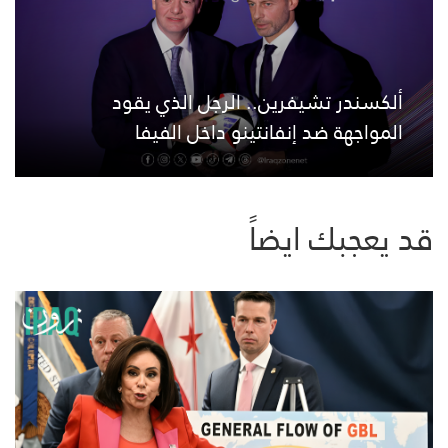
ألكسندر تشيفرين.. الرجل الذي يقود
المواجهة ضد إنفانتينو داخل الفيفا
قد يعجبك ايضاً