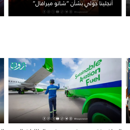
أنجلينا جولي بشأن “شاتو ميرافال”