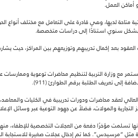
و أماكن العمل
.
ية متاحة
لديها، وهي قادرة على التعامل مع مختلف أنواع الح
بشكل سنوي استنادًا إلى دراسات متخصصة.
العقود
بعد إكمال تدريبهم وتوزيعهم بين المراكز، حيث يشاركو
تمر مع وزارة التربية
لتنظيم محاضرات توعوية وممارسات ع
فة إلى تعريف الطلبة برقم الطوارئ (911).
لعالي
لعقد محاضرات ودورات تدريبية في الكليات والمعاهد،
 التجارية والمولات، فضلاً عن جهود التوعية عبر وسائل الإعل
نها تسلمت مؤخرًا
دفعة من العجلات التخصصية للإطفاء
، منه
ة مثل “مرسيدس”. كما تم إدخال
عجلات صغيرة للاستجابة ال