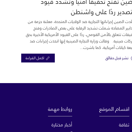
صين تفتح تحقيقًا أمنيًا وتشدد قيود
تصدير ردًا على واشنطن
دت الصين إجراءاتها التجارية ضد الولايات المتحدة، معلنة حزمة من
دابير المضادة شملت تشديد الرقابة على بعض الصادرات وفتح
يقات تتعلق بالأمن القومي، ردًا على القيود الأمريكية الأخيرة بحق
ات صينية. وقالت وزارة التجارة الصينية إنها اتخذت إجراءات ضد
ة كيانات أمريكية، كما باشرت...
نشر قبل دقائق
اكمل القراءة
اقسام الموقع
روابط مهمة
ثقافة
أخبار مختارة