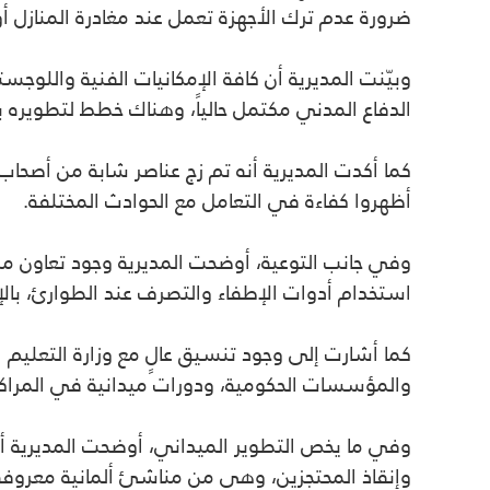
ضرورة
عدم ترك الأجهزة تعمل عند مغادرة المنازل أ
وبيّنت المديرية أن
كافة الإمكانيات الفنية واللوجست
الدفاع المدني مكتمل حالياً
، وهناك خطط لتطويره 
كما أكدت المديرية أنه تم
زج عناصر شابة من أصحاب 
أظهروا كفاءة في التعامل مع الحوادث المختلفة.
وفي جانب التوعية، أوضحت المديرية وجود
تعاون مس
استخدام أدوات الإطفاء والتصرف عند الطوارئ، بالإضا
كما أشارت إلى وجود
تنسيق عالٍ مع وزارة التعليم ا
والمؤسسات الحكومية
، ودورات ميدانية في المراكز
وفي ما يخص التطوير الميداني، أوضحت المديرية أ
وإنقاذ المحتجزين، وهي من مناشئ ألمانية معروف