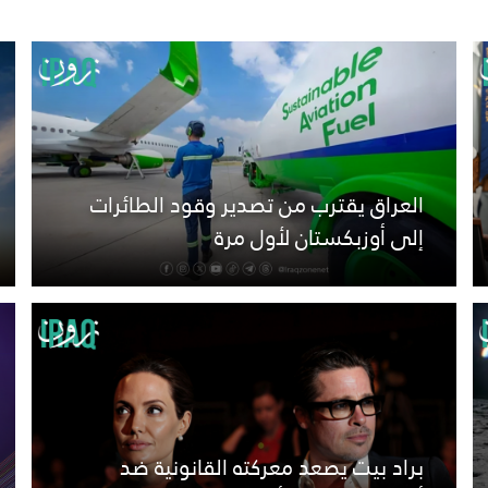
العراق يقترب من تصدير وقود الطائرات
إلى أوزبكستان لأول مرة
براد بيت يصعد معركته القانونية ضد