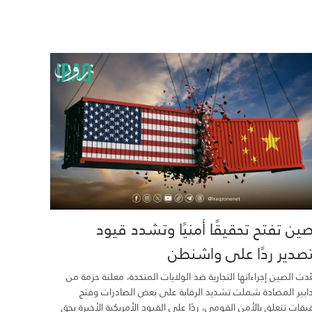
صين تفتح تحقيقًا أمنيًا وتشدد قيود
تصدير ردًا على واشنطن
دت الصين إجراءاتها التجارية ضد الولايات المتحدة، معلنة حزمة من
دابير المضادة شملت تشديد الرقابة على بعض الصادرات وفتح
يقات تتعلق بالأمن القومي، ردًا على القيود الأمريكية الأخيرة بحق