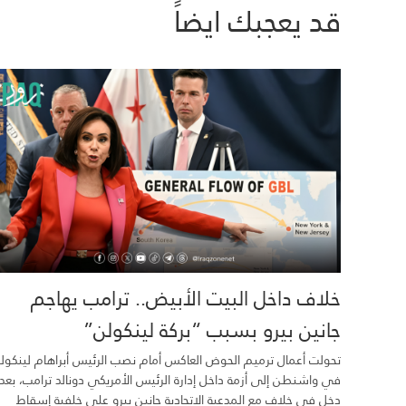
قد يعجبك ايضاً
خلاف داخل البيت الأبيض.. ترامب يهاجم
جانين بيرو بسبب “بركة لينكولن”
تحولت أعمال ترميم الحوض العاكس أمام نصب الرئيس أبراهام لينكول
في واشنطن إلى أزمة داخل إدارة الرئيس الأمريكي دونالد ترامب، بعد
دخل في خلاف مع المدعية الاتحادية جانين بيرو على خلفية إسقاط