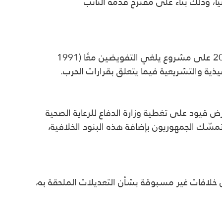
 وذلك بناءً على مقترح قدّمه النائب
وكان مجلس النواب قد صوّت في عام 2021 لصالح إلغاء تفويض 2002، فيما صادق مجلس الشيوخ في عام 2023 على مشروع يلغي التفويضين معًا (1991
خرى مثيرة للجدل، من بينها فرض قيود على تغطية وزارة الدفاع للرعاية الصحية
مسّك الجمهوريون بإضافة هذه البنود الخلافية،
 خلافات غير مسبوقة بشأن التعديلات الملحقة به،