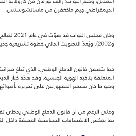
التعديل، وهم النواب: رالف نورمان من كارولاينا ا
الديمقراطي جيم ماكغفرن من ماساتشوستس.
و2002). ويُعدّ التصويت الحالي خطوة تشريعية جديدة تهدف إلى إعادة ضبط ميزان السلطة بين السلطتين التنفيذية والتشريعية فيما يتعلق بقرارات الحرب.
المتعلقة بتأكيد الهوية الجنسية. وقد هدّد كبار ا
وهو ما كان سيجبر الجمهوريين على تمريره بأصوات
وعلى الرغم من أن قانون الدفاع الوطني يحظى تقلي
بما يعكس الانقسامات السياسية العميقة داخل ال