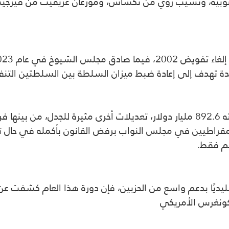
لجنوبية، وتشيب روي من تكساس، ومورغان غريفيث من فيرجينيا،
كما يتضمن قانون الدفاع الوطني، الذي تبلغ ميزانيته 892.6 مليار دولار، تعديلات أ
لديمقراطيين في مجلس النواب برفض القانون بأكمله في حال ت
هم فقط.
ديًا بدعم واسع من الحزبين، فإن دورة هذا العام كشفت عن
كونغرس الأمريكي