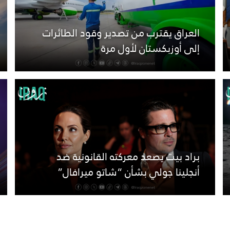
العراق يقترب من تصدير وقود الطائرات
إلى أوزبكستان لأول مرة
براد بيت يصعد معركته القانونية ضد
أنجلينا جولي بشأن “شاتو ميرافال”