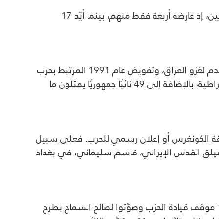
وجاءت نتيجة التصويت على القانون بأغلبية 231 صوتًا مقابل 196، حيث حظي بدعم غير معتاد من بعض الجمهوريين، إذ عارضه أربعة فقط منهم، بينما أيّد 17
أما التعديل الأبرز ضمن هذا المشروع، فتمثل في إلغاء تفويضَي الحرب القديمين: تفويض عام 2002 الذي استُخدم لغزو العراق، وتفويض عام 1991 المرتبط بحرب
الخليج. وقد نال هذا التعديل تأييدًا واسعًا، حيث صوّت لصالحه 261 نائبًا مقابل 167، بدعم كامل من الكتلة الديمقراطية، بالإضافة إلى 49 نائبًا جمهوريًا يمثلون ما
قة الكونغرس أو إعلان رسمي للحرب. فعلى سبيل
ستهدفت قائد فيلق القدس الإيراني، قاسم سليماني، في بغداد
” موقف قيادة الحزب وصوّتوا لصالح السماح بطرح