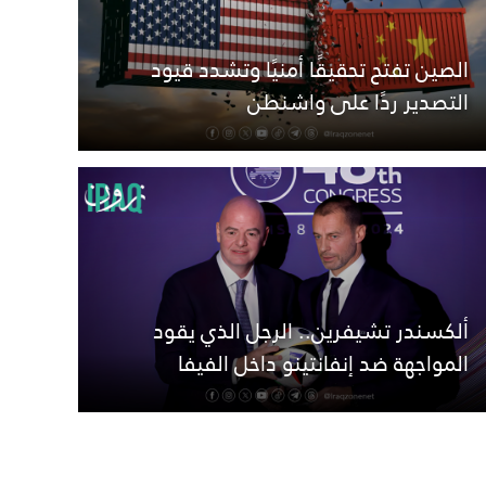
الصين تفتح تحقيقًا أمنيًا وتشدد قيود
التصدير ردًا على واشنطن
ألكسندر تشيفرين.. الرجل الذي يقود
المواجهة ضد إنفانتينو داخل الفيفا