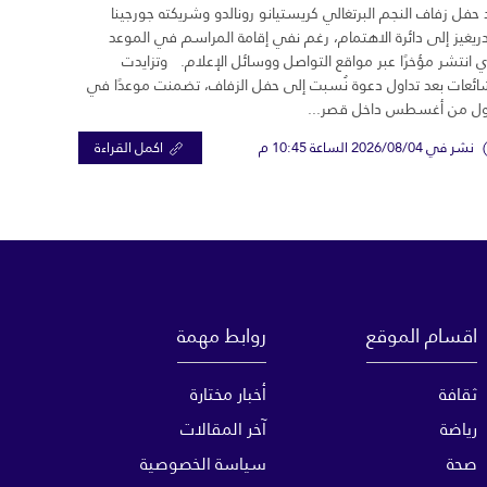
 حفل زفاف النجم البرتغالي كريستيانو رونالدو وشريكته جورجينا
ريغيز إلى دائرة الاهتمام، رغم نفي إقامة المراسم في الموعد
ي انتشر مؤخرًا عبر مواقع التواصل ووسائل الإعلام. وتزايدت
ائعات بعد تداول دعوة نُسبت إلى حفل الزفاف، تضمنت موعدًا في
ول من أغسطس داخل قصر...
نشر في 2026/08/04 الساعة 10:45 م
اكمل القراءة
اقسام الموقع
روابط مهمة
ثقافة
أخبار مختارة
رياضة
آخر المقالات
صحة
سياسة الخصوصية