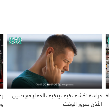
خية.. 16 وفاة
دراسة تكشف كيف يتكيف الدماغ مع طنين
زف
الأذن بمرور الوقت
وك