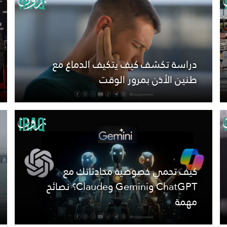
دراسة تكشف كيف يتكيف الدماغ مع
طنين الأذن بمرور الوقت
كيف تحمي خصوصية محادثاتك مع
ChatGPT وGemini وClaude؟ نصائح
مهمة