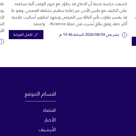
كشفت دراسة حديثة أن الدماغ قد يطوّر مع مرور الوقت آلية تساعده
عاد
على التكيف مع طنين الأذن عبر إعادة تنظيم نشاطه العصبي، وهو ما
رود
قد يفسر تفاوت تأثير الحالة بين المرضى ويمهد لتطوير أساليب علاجية
الذ
أكثر دقة، وفق نتائج نُشرت في مجلة iScience. واعتمد...
الش
الأ
نشر في 2026/08/04 الساعة 10:46 م
اكمل القراءة
اقسام الموقع
اقتصاد
الأخبار
الأرشيف