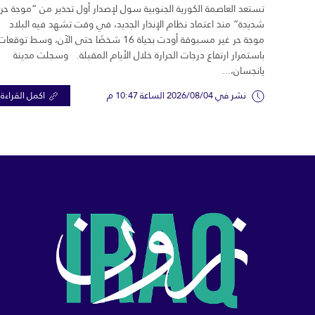
تستعد العاصمة الكورية الجنوبية سول لإصدار أول تحذير من “موجة حر
شديدة” منذ اعتماد نظام الإنذار الجديد، في وقت تشهد فيه البلاد
موجة حر غير مسبوقة أودت بحياة 16 شخصًا حتى الآن، وسط توقعات
باستمرار ارتفاع درجات الحرارة خلال الأيام المقبلة. وسجلت مدينة
يانجسان،...
نشر في 2026/08/04 الساعة 10:47 م
اكمل القراءة