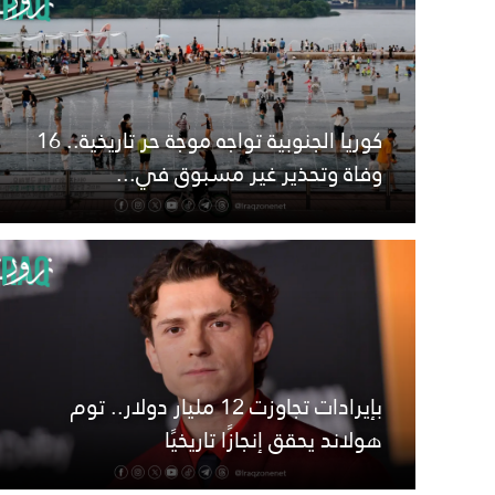
كوريا الجنوبية تواجه موجة حر تاريخية.. 16
وفاة وتحذير غير مسبوق في...
بإيرادات تجاوزت 12 مليار دولار.. توم
هولاند يحقق إنجازًا تاريخيًا