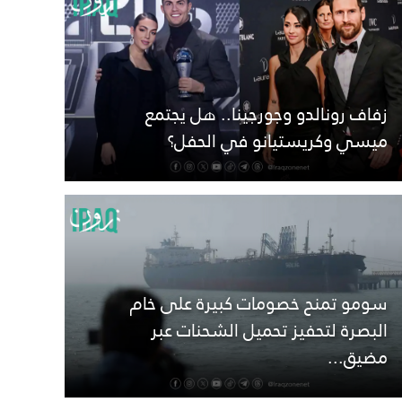
زفاف رونالدو وجورجينا.. هل يجتمع
ميسي وكريستيانو في الحفل؟
سومو تمنح خصومات كبيرة على خام
البصرة لتحفيز تحميل الشحنات عبر
مضيق...