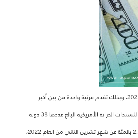
اعلنت وزارة الخزانة الأمريكية، ان حيازة العراق من السندات الامريكية بلغت 40.8 مليار دولار لشهر كانون الاول 2022، وبذلك تقدم مرتبة واحدة من بين أكبر
وقالت الخزانة في أحدث جدول لها، إن “العراق صعد مرتبة واحدة ليصل الى المرتبة 31 من بين الدول الأكبر حيازة للسندات الخزانة الأمريكية البالغ عددها 38 دولة
واضافت ان “حيازة العراق من هذه السندات بلغت 40.8 مليار دولار لشهر كانون الاول 2022، مرتفعة بنسبة 2.77 بالمئة عن شهر تشرين الثاني من العام 2022،