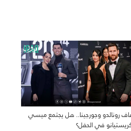
اف رونالدو وجورجينا.. هل يجتمع ميسي
ريستيانو في الحفل؟