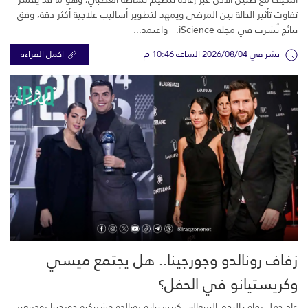
تفاوت تأثير الحالة بين المرضى ويمهد لتطوير أساليب علاجية أكثر دقة، وفق
نتائج نُشرت في مجلة iScience. واعتمد...
نشر في 2026/08/04 الساعة 10:46 م
اكمل القراءة
زفاف رونالدو وجورجينا.. هل يجتمع ميسي
وكريستيانو في الحفل؟
عاد حفل زفاف النجم البرتغالي كريستيانو رونالدو وشريكته جورجينا رودريغيز