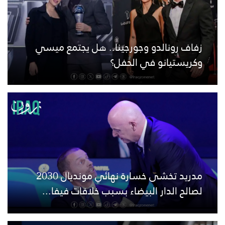
زفاف رونالدو وجورجينا.. هل يجتمع ميسي
وكريستيانو في الحفل؟
مدريد تخشى خسارة نهائي مونديال 2030
لصالح الدار البيضاء بسبب خلافات فيفا...