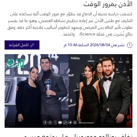
الأذن بمرور الوقت
كشفت دراسة حديثة أن الدماغ قد يطوّر مع مرور الوقت آلية تساعده على
التكيف مع طنين الأذن عبر إعادة تنظيم نشاطه العصبي، وهو ما قد يفسر
تفاوت تأثير الحالة بين المرضى ويمهد لتطوير أساليب علاجية أكثر دقة، وفق
نتائج نُشرت في مجلة iScience. واعتمد...
نشر في 2026/08/04 الساعة 10:46 م
اكمل القراءة
زفاف رونالدو وجورجينا.. هل يجتمع ميسي