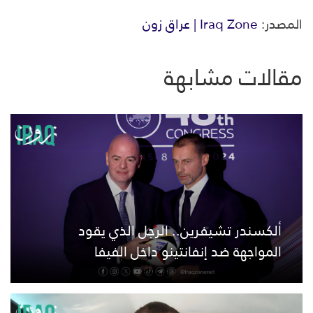
المصدر:
Iraq Zone | عراق زون
مقالات مشابهة
ألكسندر تشيفرين.. الرجل الذي يقود
المواجهة ضد إنفانتينو داخل الفيفا