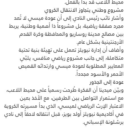
محيط اللاعب قد بدأ بالفعل.
مشروع وطني يتجاوز الانتقال الكروي
وأشار نائب رئيس النادي إلى أن عودة ميسي لا تُعد
مجرد صفقة رياضية، بل مشروعاً ذا أهمية وطنية، يربط
بين مصالح مدينة روساريو والمحافظة وكرة القدم
الأرجنتينية بشكل عام.
وأضاف أن إدارة نيويلز تعمل على تهيئة بنية تحتية
متكاملة، إلى جانب مشروع رياضي منافس، يلبّي
المعايير المطلوبة لعودة ميسي وارتدائه القميص
الأحمر والأسود مجدداً.
عودة إلى الجذور
وبيّن ميدينا أن الفكرة طُرحت رسمياً على محيط اللاعب،
مع استمرار التواصل بين الطرفين، مع الأخذ بعين
الاعتبار الإرث الرياضي لميسي، الذي بدأ مسيرته الكروية
في أكاديمية نيويلز أولد بويز، قبل انتقاله لاحقاً إلى نادي
برشلونة الإسباني.