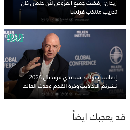
زيدان: رفضت جميع العروض لأن حلمي كان
تدريب منتخب فرنسا
إنفانتينو يهاجم منتقدي مونديال 2026:
نشرتم الأكاذيب وكرة القدم وحدت العالم
قد يعجبك ايضاً