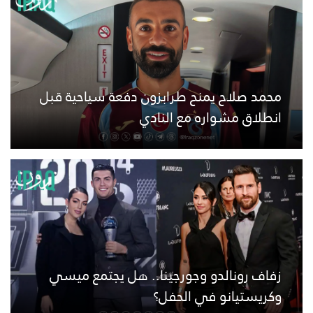
محمد صلاح يمنح طرابزون دفعة سياحية قبل
انطلاق مشواره مع النادي
زفاف رونالدو وجورجينا.. هل يجتمع ميسي
وكريستيانو في الحفل؟