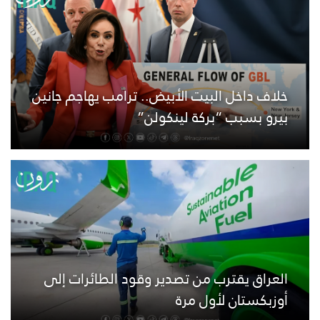
خلاف داخل البيت الأبيض.. ترامب يهاجم جانين
بيرو بسبب “بركة لينكولن”
العراق يقترب من تصدير وقود الطائرات إلى
أوزبكستان لأول مرة