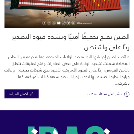
الصين تفتح تحقيقًا أمنيًا وتشدد قيود التصدير
ردًا على واشنطن
صعّدت الصين إجراءاتها التجارية ضد الولايات المتحدة، معلنة حزمة من التدابير
المضادة شملت تشديد الرقابة على بعض الصادرات وفتح تحقيقات تتعلق
بالأمن القومي، ردًا على القيود الأمريكية الأخيرة بحق شركات صينية. وقالت
وزارة التجارة الصينية إنها اتخذت إجراءات ضد سبعة كيانات أمريكية، كما
باشرت...
نشر قبل ساعات مضت
اكمل القراءة