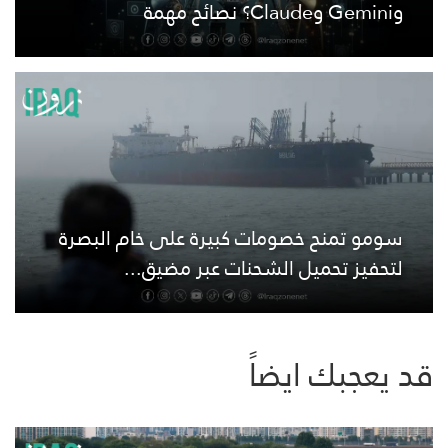
وGemini وClaude؟ نصائح مهمة
سومو تمنح خصومات كبيرة على خام البصرة
لتحفيز تحميل الشحنات عبر مضيق...
قد يعجبك ايضاً