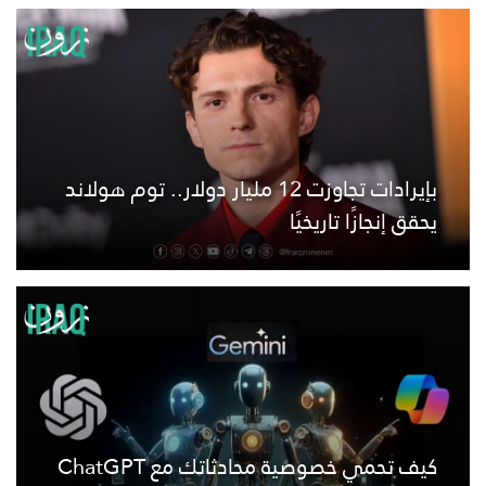
بإيرادات تجاوزت 12 مليار دولار.. توم هولاند
يحقق إنجازًا تاريخيًا
كيف تحمي خصوصية محادثاتك مع ChatGPT