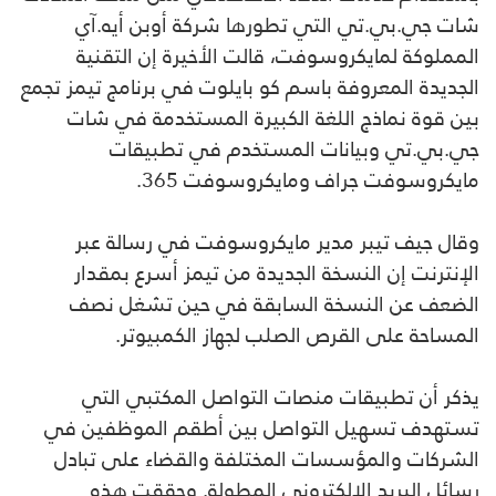
شات جي.بي.تي التي تطورها شركة أوبن أيه.آي
المملوكة لمايكروسوفت، قالت الأخيرة إن التقنية
الجديدة المعروفة باسم كو بايلوت في برنامج تيمز تجمع
بين قوة نماذج اللغة الكبيرة المستخدمة في شات
جي.بي.تي وبيانات المستخدم في تطبيقات
مايكروسوفت جراف ومايكروسوفت 365.
وقال جيف تيبر مدير مايكروسوفت في رسالة عبر
الإنترنت إن النسخة الجديدة من تيمز أسرع بمقدار
الضعف عن النسخة السابقة في حين تشغل نصف
المساحة على القرص الصلب لجهاز الكمبيوتر.
يذكر أن تطبيقات منصات التواصل المكتبي التي
تستهدف تسهيل التواصل بين أطقم الموظفين في
الشركات والمؤسسات المختلفة والقضاء على تبادل
رسائل البريد الإلكتروني المطولة. وحققت هذه