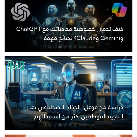
كيف تحمي خصوصية محادثاتك مع ChatGPT
وGemini وClaude؟ نصائح مهمة
دراسة من غوغل: الذكاء الاصطناعي يعزز
إنتاجية الموظفين أكثر من استبدالهم