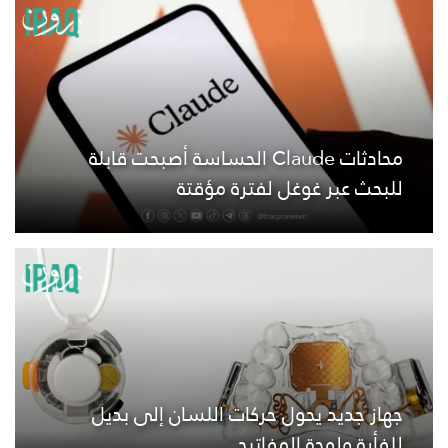
محادثات Claude الحساسة أصبحت قابلة
للبحث عبر غوغل لفترة مؤقتة
جهاز جديد يحول حركات اللسان إلى بديل
للفأرة ولوحة المفاتيح