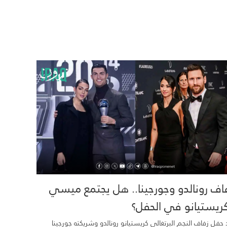
اف رونالدو وجورجينا.. هل يجتمع ميسي
ريستيانو في الحفل؟
 حفل زفاف النجم البرتغالي كريستيانو رونالدو وشريكته جورجينا