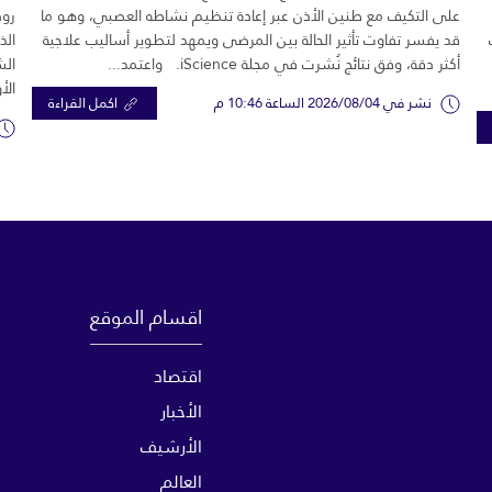
على التكيف مع طنين الأذن عبر إعادة تنظيم نشاطه العصبي، وهو ما
رود
قد يفسر تفاوت تأثير الحالة بين المرضى ويمهد لتطوير أساليب علاجية
الذ
أكثر دقة، وفق نتائج نُشرت في مجلة iScience. واعتمد...
الش
الأ
نشر في 2026/08/04 الساعة 10:46 م
اكمل القراءة
اقسام الموقع
اقتصاد
الأخبار
الأرشيف
العالم