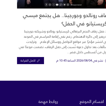
اف رونالدو وجورجينا.. هل يجتمع ميسي
ريستيانو في الحفل؟
 حفل زفاف النجم البرتغالي كريستيانو رونالدو وشريكته جورجينا
ريغيز إلى دائرة الاهتمام، رغم نفي إقامة المراسم في الموعد
ي انتشر مؤخرًا عبر مواقع التواصل ووسائل الإعلام. وتزايدت
ائعات بعد تداول دعوة نُسبت إلى حفل الزفاف، تضمنت موعدًا في
ول من أغسطس داخل قصر...
نشر في 2026/08/04 الساعة 10:45 م
اكمل القراءة
اقسام الموقع
روابط مهمة