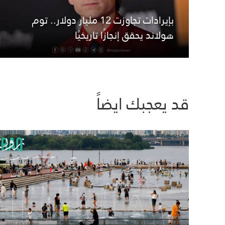
بإيرادات تجاوزت 12 مليار دولار.. توم
هولاند يحقق إنجازًا تاريخيًا
قد يعجبك ايضاً