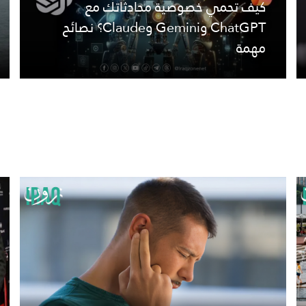
كيف تحمي خصوصية محادثاتك مع
ChatGPT وGemini وClaude؟ نصائح
مهمة