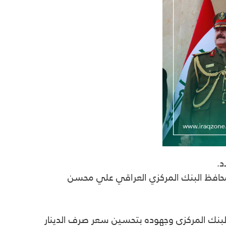
د.
بيان، “استقبل، اليوم الخميس 6 نيسان 2023 في قصر بغداد، محافظ البنك المركزي العراقي علي محسن
ا البنك المركزي وجهوده بتحسين سعر صرف الدينار