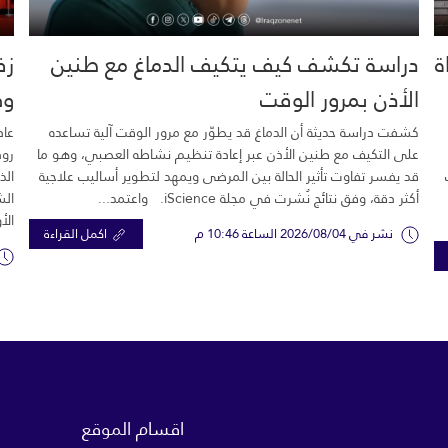
خية.. 16 وفاة
دراسة تكشف كيف يتكيف الدماغ مع طنين
زف
الأذن بمرور الوقت
وك
كشفت دراسة حديثة أن الدماغ قد يطوّر مع مرور الوقت آلية تساعده
عاد
على التكيف مع طنين الأذن عبر إعادة تنظيم نشاطه العصبي، وهو ما
رود
قد يفسر تفاوت تأثير الحالة بين المرضى ويمهد لتطوير أساليب علاجية
الذ
أكثر دقة، وفق نتائج نُشرت في مجلة iScience. واعتمد...
الش
الأ
نشر في 2026/08/04 الساعة 10:46 م
اكمل القراءة
اقسام الموقع