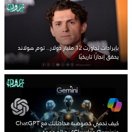
بإيرادات تجاوزت 12 مليار دولار.. توم هولاند
يحقق إنجازًا تاريخيًا
كيف تحمي خصوصية محادثاتك مع ChatGPT