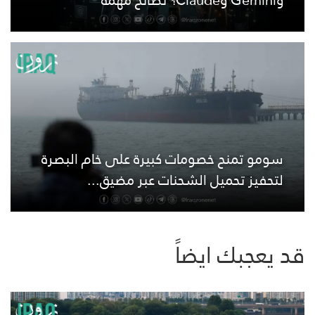
وGemini وClaude؟ نصائح مهمة
سومو تمنح خصومات كبيرة على خام البصرة
لتحفيز تحميل الشحنات عبر مضيق...
قد يعجبك ايضاً