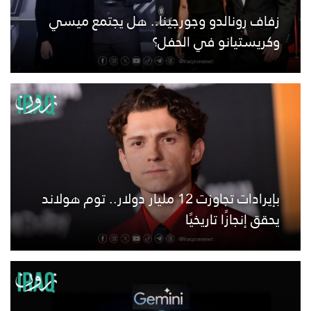
زفاف رونالدو وجورجينا.. هل يجتمع ميسي
وكريستيانو في الحفل؟
بإيرادات تجاوزت 12 مليار دولار.. توم هولاند
يحقق إنجازًا تاريخيًا