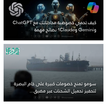
كيف تحمي خصوصية محادثاتك مع ChatGPT
وGemini وClaude؟ نصائح مهمة
سومو تمنح خصومات كبيرة على خام البصرة
لتحفيز تحميل الشحنات عبر مضيق...