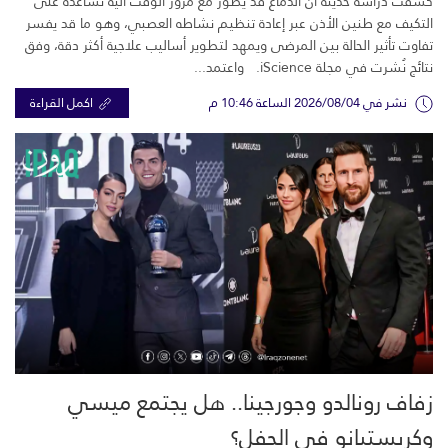
كشفت دراسة حديثة أن الدماغ قد يطوّر مع مرور الوقت آلية تساعده على
التكيف مع طنين الأذن عبر إعادة تنظيم نشاطه العصبي، وهو ما قد يفسر
تفاوت تأثير الحالة بين المرضى ويمهد لتطوير أساليب علاجية أكثر دقة، وفق
نتائج نُشرت في مجلة iScience. واعتمد...
نشر في 2026/08/04 الساعة 10:46 م
اكمل القراءة
زفاف رونالدو وجورجينا.. هل يجتمع ميسي
وكريستيانو في الحفل؟