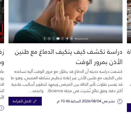
خية.. 16 وفاة
دراسة تكشف كيف يتكيف الدماغ مع طنين
زف
الأذن بمرور الوقت
وك
كشفت دراسة حديثة أن الدماغ قد يطوّر مع مرور الوقت آلية تساعده
عاد
على التكيف مع طنين الأذن عبر إعادة تنظيم نشاطه العصبي، وهو ما
رود
قد يفسر تفاوت تأثير الحالة بين المرضى ويمهد لتطوير أساليب علاجية
الذ
أكثر دقة، وفق نتائج نُشرت في مجلة iScience. واعتمد...
الش
الأ
نشر في 2026/08/04 الساعة 10:46 م
اكمل القراءة