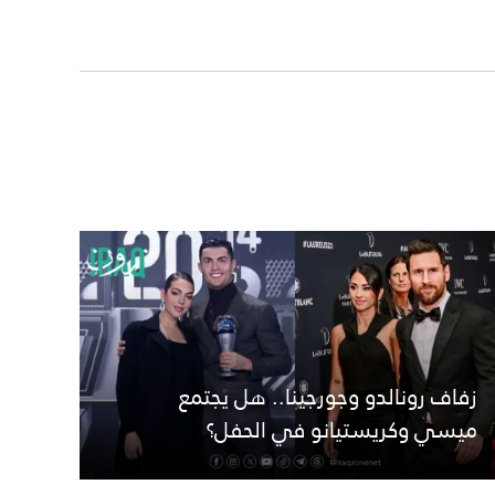
زفاف رونالدو وجورجينا.. هل يجتمع
ميسي وكريستيانو في الحفل؟