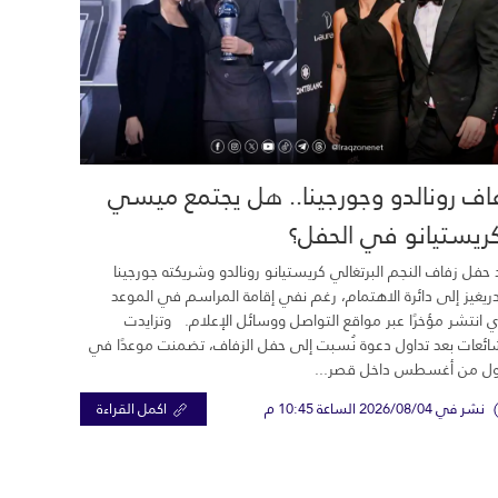
اف رونالدو وجورجينا.. هل يجتمع ميسي
ريستيانو في الحفل؟
 حفل زفاف النجم البرتغالي كريستيانو رونالدو وشريكته جورجينا
ريغيز إلى دائرة الاهتمام، رغم نفي إقامة المراسم في الموعد
ي انتشر مؤخرًا عبر مواقع التواصل ووسائل الإعلام. وتزايدت
ائعات بعد تداول دعوة نُسبت إلى حفل الزفاف، تضمنت موعدًا في
ول من أغسطس داخل قصر...
نشر في 2026/08/04 الساعة 10:45 م
اكمل القراءة