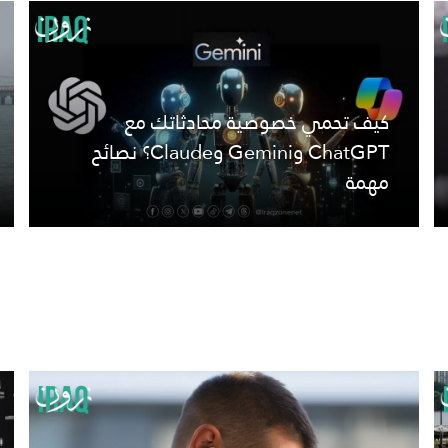
كيف تحمي خصوصية محادثاتك مع
ChatGPT وGemini وClaude؟ نصائح
مهمة