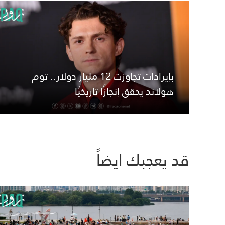
بإيرادات تجاوزت 12 مليار دولار.. توم
هولاند يحقق إنجازًا تاريخيًا
قد يعجبك ايضاً