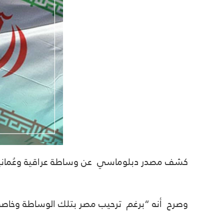
كشف مصدر دبلوماسي عن وساطة عراقية وعُمانية لإ
وصرح أنه “برغم ترحيب مصر بتلك الوساطة وخاصة ا