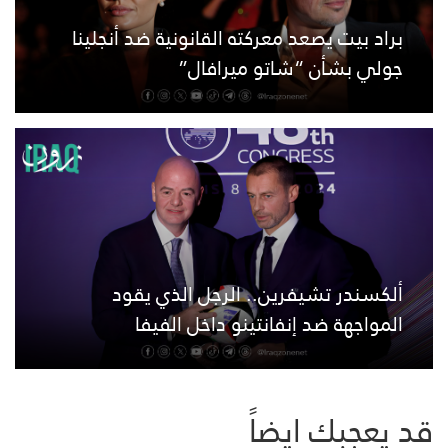
براد بيت يصعد معركته القانونية ضد أنجلينا
جولي بشأن “شاتو ميرافال”
ألكسندر تشيفرين.. الرجل الذي يقود
المواجهة ضد إنفانتينو داخل الفيفا
قد يعجبك ايضاً