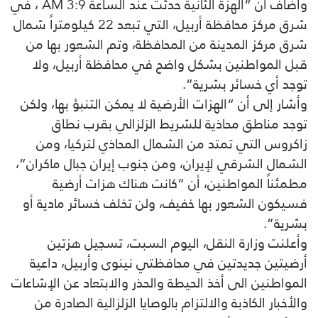
وأضاف أن “الهزة الثانية حدثت عند الساعة 3:9 AM ، في
شرق مركز محافظة أربيل، التي تبعد 22 كيلومتراً شمال
شرق مركز المدينة من المحافظة، وتم الشعور بها من
قبل المواطنين بشكل واضح في محافظة أربيل، ولا
توجد أي خسائر بشرية”.
وأشار إلى أن “الهزات الأرضية لا يمكن التنبؤ بها، ولكن
توجد مناطق محاذية للشريط الزلزالي بقرب نطاق
زاكروس التي تمتد من الشمال المحاذي لتركيا، ومن
الشمال الشرقي لإيران، ومن جنوب إيران جبال ماكران”،
مطمئناً المواطنين، أن “كانت هناك هزات أرضية
فسيكون الشعور بها خفيف، ولن تخلف خسائر مادية أو
بشرية”.
وأعلنت وزارة النقل، اليوم السبت، تسجيل هزتين
أرضيتين جديدتين في محافظتي نينوى وأربيل، داعية
المواطنين الى أخذ الحيطة والحذر والابتعاد عن الإشاعات
والأخبار الكاذبة والالتزام بالوصايا الزلزالية الصادرة من