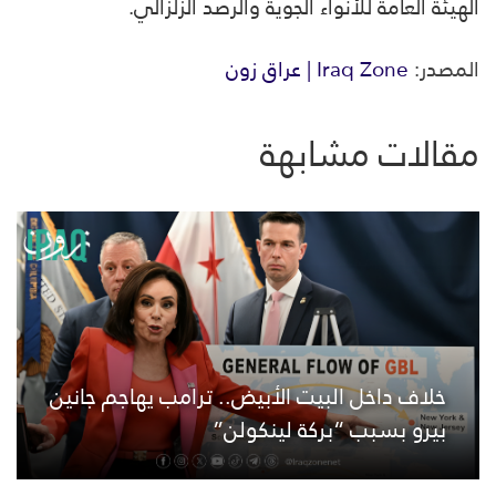
الهيئة العامة للأنواء الجوية والرصد الزلزالي.
المصدر:
Iraq Zone | عراق زون
مقالات مشابهة
خلاف داخل البيت الأبيض.. ترامب يهاجم جانين
بيرو بسبب “بركة لينكولن”