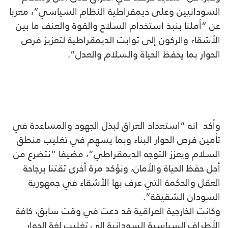
السودانيين وعلى ديمقراطية النظام السياسي”، معربا
عن “أملنا بنبذ استخدام السلاح والقوة والعنف ما بين
الأشقاء والركون إلى ثوابت الديمقراطية لتعزيز فرص
الحوار بما يحفظ الحياة والسلام والعدل”.
وأكد انه “استعداد العراق لبذل الجهود والمساعدة في
تأمين فرص الحوار البناء وبما يسهم في تغليب منطق
السلام ويعزز التوجه الديمقراطي”، مضيفا “نتضرع من
أجل حفظ الحياة والأمان، ونؤكد مرة أخرى ثقتنا برجاحة
العقل والحكمة التي عرف بها الأشقاء في جمهورية
السودان الشقيقة”.
وكانت الخارجية العراقية قد دعت في وقت سابق، كافة
الأطراف السياسية السودانية إلى تغليب لغة الحوار