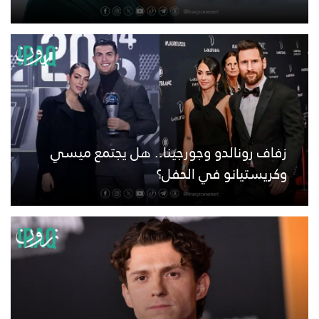
زفاف رونالدو وجورجينا.. هل يجتمع ميسي
وكريستيانو في الحفل؟