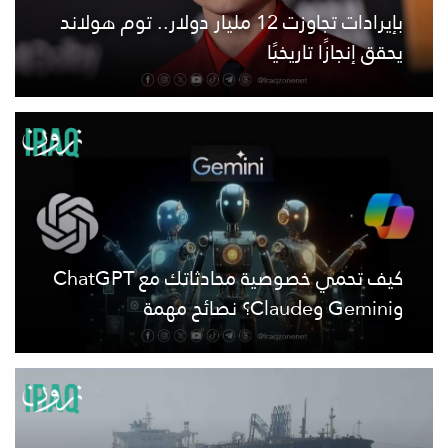
بإيرادات تجاوزت 12 مليار دولار.. توم هولاند
يحقق إنجازًا تاريخيًا
كيف تحمي خصوصية محادثاتك مع ChatGPT
وGemini وClaude؟ نصائح مهمة