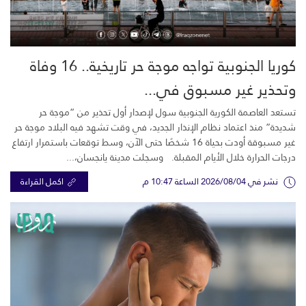
كوريا الجنوبية تواجه موجة حر تاريخية.. 16 وفاة
وتحذير غير مسبوق في...
تستعد العاصمة الكورية الجنوبية سول لإصدار أول تحذير من “موجة حر
شديدة” منذ اعتماد نظام الإنذار الجديد، في وقت تشهد فيه البلاد موجة حر
غير مسبوقة أودت بحياة 16 شخصًا حتى الآن، وسط توقعات باستمرار ارتفاع
درجات الحرارة خلال الأيام المقبلة. وسجلت مدينة يانجسان،...
نشر في 2026/08/04 الساعة 10:47 م
اكمل القراءة