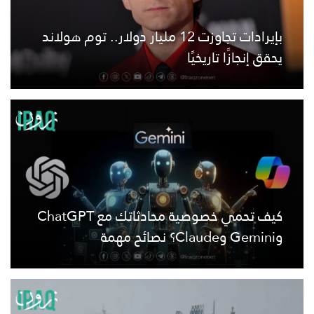
بإيرادات تجاوزت 12 مليار دولار.. توم هولاند
يحقق إنجازًا تاريخيًا
كيف تحمي خصوصية محادثاتك مع ChatGPT
وGemini وClaude؟ نصائح مهمة