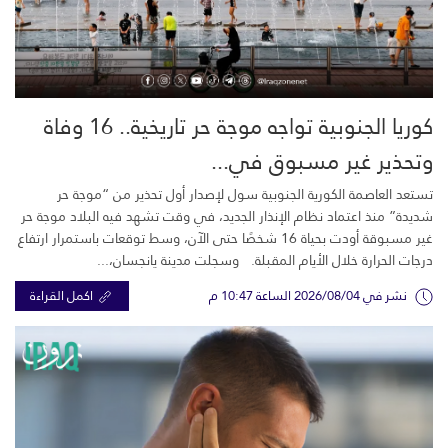
كوريا الجنوبية تواجه موجة حر تاريخية.. 16 وفاة
وتحذير غير مسبوق في...
تستعد العاصمة الكورية الجنوبية سول لإصدار أول تحذير من “موجة حر
شديدة” منذ اعتماد نظام الإنذار الجديد، في وقت تشهد فيه البلاد موجة حر
غير مسبوقة أودت بحياة 16 شخصًا حتى الآن، وسط توقعات باستمرار ارتفاع
درجات الحرارة خلال الأيام المقبلة. وسجلت مدينة يانجسان،...
نشر في 2026/08/04 الساعة 10:47 م
اكمل القراءة