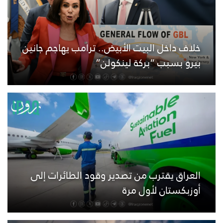
خلاف داخل البيت الأبيض.. ترامب يهاجم جانين
بيرو بسبب “بركة لينكولن”
العراق يقترب من تصدير وقود الطائرات إلى
أوزبكستان لأول مرة