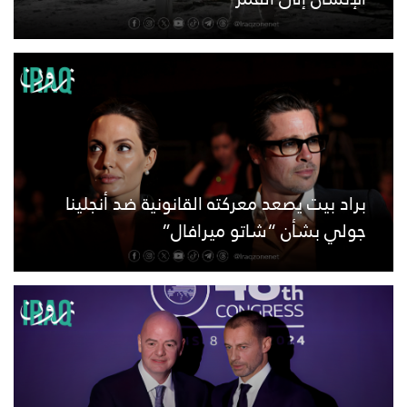
براد بيت يصعد معركته القانونية ضد أنجلينا
جولي بشأن “شاتو ميرافال”