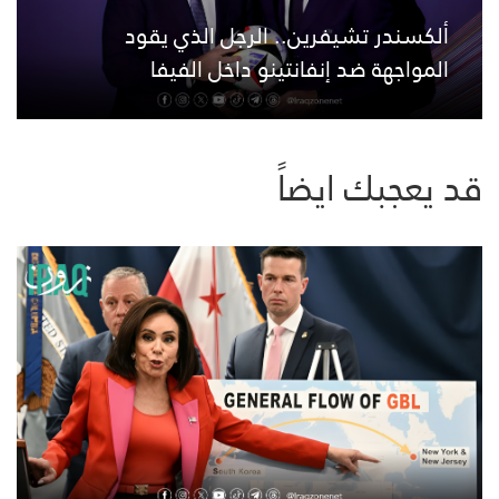
ألكسندر تشيفرين.. الرجل الذي يقود
المواجهة ضد إنفانتينو داخل الفيفا
قد يعجبك ايضاً