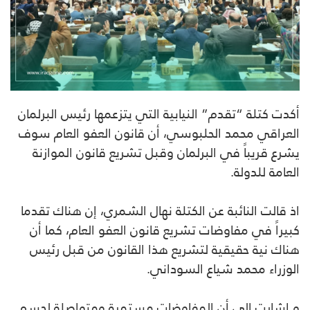
أكدت كتلة “تقدم” النيابية التي يتزعمها رئيس البرلمان
العراقي محمد الحلبوسي، أن قانون العفو العام سوف
يشرع قريباً في البرلمان وقبل تشريع قانون الموازنة
العامة للدولة.
اذ قالت النائبة عن الكتلة نهال الشمري، إن هناك تقدما
كبيراً في مفاوضات تشريع قانون العفو العام، كما أن
هناك نية حقيقية لتشريع هذا القانون من قبل رئيس
الوزراء محمد شياع السوداني.
و اشارت إلى أن المفاوضات مستمرة ومتواصلة لحسم