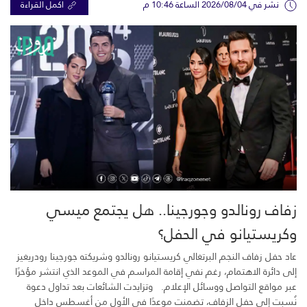
نشر في 2026/08/04 الساعة 10:46 م
اكمل القراءة
زفاف رونالدو وجورجينا.. هل يجتمع ميسي
وكريستيانو في الحفل؟
عاد حفل زفاف النجم البرتغالي كريستيانو رونالدو وشريكته جورجينا رودريغيز
إلى دائرة الاهتمام، رغم نفي إقامة المراسم في الموعد الذي انتشر مؤخرًا
عبر مواقع التواصل ووسائل الإعلام. وتزايدت الشائعات بعد تداول دعوة
نُسبت إلى حفل الزفاف، تضمنت موعدًا في الأول من أغسطس داخل