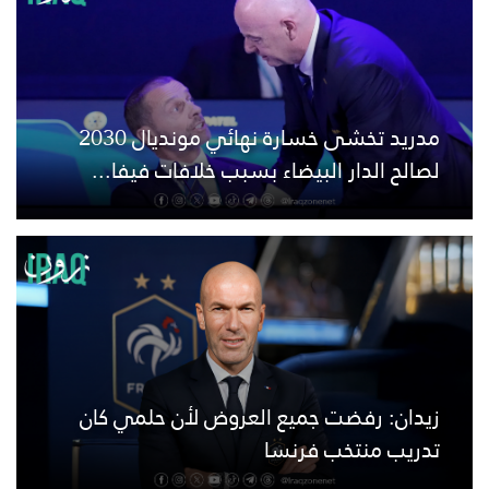
مدريد تخشى خسارة نهائي مونديال 2030
لصالح الدار البيضاء بسبب خلافات فيفا...
زيدان: رفضت جميع العروض لأن حلمي كان
تدريب منتخب فرنسا