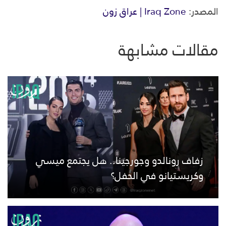
المصدر:
Iraq Zone | عراق زون
مقالات مشابهة
زفاف رونالدو وجورجينا.. هل يجتمع ميسي
وكريستيانو في الحفل؟