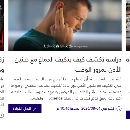
خية.. 16 وفاة
دراسة تكشف كيف يتكيف الدماغ مع طنين
زف
الأذن بمرور الوقت
وك
كشفت دراسة حديثة أن الدماغ قد يطوّر مع مرور الوقت آلية تساعده
عاد
على التكيف مع طنين الأذن عبر إعادة تنظيم نشاطه العصبي، وهو ما
رود
قد يفسر تفاوت تأثير الحالة بين المرضى ويمهد لتطوير أساليب علاجية
الذ
أكثر دقة، وفق نتائج نُشرت في مجلة iScience. واعتمد...
الش
الأ
نشر في 2026/08/04 الساعة 10:46 م
اكمل القراءة