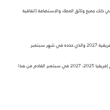
يم ملفها النهائي بما في ذلك جميع وثائق العطاء والاستضافة (اتفاقية
وسبق أن كشف الاتحاد الإفريقي لكرة القدم “كاف” عن موعد الإعلان عن البلد المنظم لبطولة كأس الأمم الإفريقية 2027 والذي حدده في شهر سبتمبر
ووافق المكتب التنفيذي للاتحاد الإفريقي في اجتماعه الماضي على الإعلان عن البلدان المنظمة لبطولتي أمم إفريقيا 2025، 2027 في سبتمبر القادم من هذا