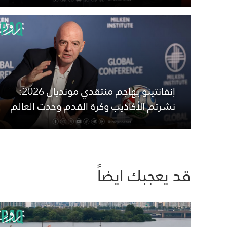
إنفانتينو يهاجم منتقدي مونديال 2026:
نشرتم الأكاذيب وكرة القدم وحدت العالم
قد يعجبك ايضاً