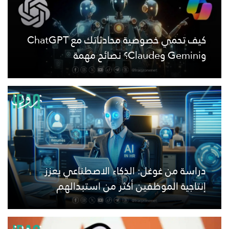
كيف تحمي خصوصية محادثاتك مع ChatGPT
وGemini وClaude؟ نصائح مهمة
دراسة من غوغل: الذكاء الاصطناعي يعزز
إنتاجية الموظفين أكثر من استبدالهم