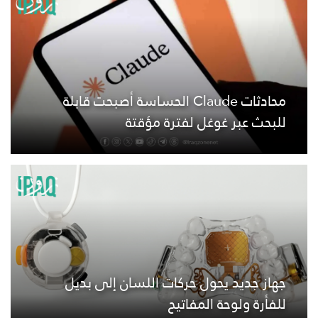
محادثات Claude الحساسة أصبحت قابلة
للبحث عبر غوغل لفترة مؤقتة
جهاز جديد يحول حركات اللسان إلى بديل
للفأرة ولوحة المفاتيح