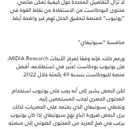
لا تزال التفاصيل المحددة حول كيفية تمكُّن صانعي
محتوى البودكاست من الاستفادة من نقاط القوة في
“يوتيوب” كمنصة لتحقيق الدخل لهم غير واضحة أيضا.
منافسة “سبوتيفاي”
ورغم ذلك، فإنه وفقا لمركز الأبحاث MIDIA Research،
فإن يوتيوب بودكاست اعتُبر في استطلاعه، أفضل
منصة للبودكاست بنسبة 49 بالمئة خلال 2022.
لكن البعض يشير إلى أنه يجب على يوتيوب استخدام
المحتوى الحصري لجذب المستمعين إليه،
وتخطي سبوتيفاي الذي يعتمد على الحصريات، لذلك
يرى البعض ضرورة اتباع نهج سبوتيفاي إذا كان يوتيوب
يرغب في ضخ المزيد من المحتوى الصوتي إلى منصته.