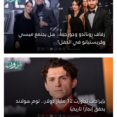
زفاف رونالدو وجورجينا.. هل يجتمع ميسي
وكريستيانو في الحفل؟
بإيرادات تجاوزت 12 مليار دولار.. توم هولاند
يحقق إنجازًا تاريخيًا