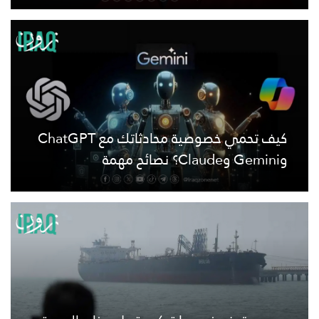
كيف تحمي خصوصية محادثاتك مع ChatGPT
وGemini وClaude؟ نصائح مهمة