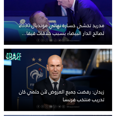
مدريد تخشى خسارة نهائي مونديال 2030
لصالح الدار البيضاء بسبب خلافات فيفا...
زيدان: رفضت جميع العروض لأن حلمي كان
تدريب منتخب فرنسا