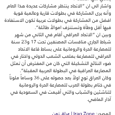
واشار الى ان “الاتحاد ينتظر مشاركات عديدة هذا العام
وأنه يرى المشاركة في بطولات قارية وعالمية قوية
افضل من المشاركة في بطولات عربية تكون الاستفادة
فيها أقل وطأة وتستنزف اموالاً طائلة”.
وبين ان “الاتحاد العراقي أقام في الثاني من شهر
شباط الجاري منافسات المصنفين تحت 17 و23 سنة
للمصارعة الحرة والرومانية على بساط قاعة الاتحاد
العراقي للمصارعة بملعب الشعب الدولي واختار في
ضوء النتائج التشكيلة التي كان من المفترض أن تمثل
المصارعة العراقية في البطولة العربية المقبلة”.
وكان العراق توج اولاً بعد حصوله على 36 وساماً ملوناً
في ختام بطولة العرب للمصارعة الحرة والرومانية
للناشئين والشباب والتي أقيمت في السعودية في
آذار الماضي.
المصدر:
Iraq Zone | عراق زون