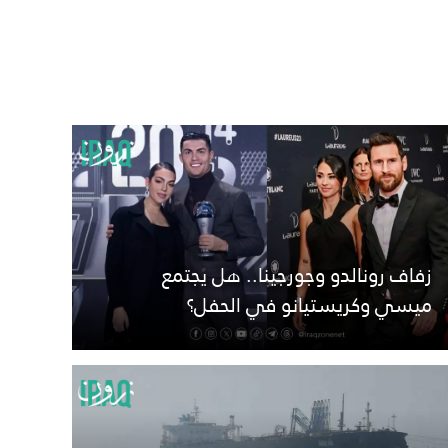
زفاف رونالدو وجورجينا.. هل يجتمع
ميسي وكريستيانو في الحفل؟