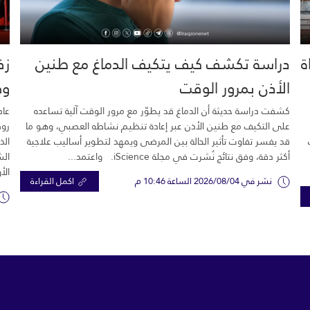
خية.. 16 وفاة
دراسة تكشف كيف يتكيف الدماغ مع طنين
زف
الأذن بمرور الوقت
وك
كشفت دراسة حديثة أن الدماغ قد يطوّر مع مرور الوقت آلية تساعده
عاد
على التكيف مع طنين الأذن عبر إعادة تنظيم نشاطه العصبي، وهو ما
رود
قد يفسر تفاوت تأثير الحالة بين المرضى ويمهد لتطوير أساليب علاجية
الذ
أكثر دقة، وفق نتائج نُشرت في مجلة iScience. واعتمد...
الش
الأ
نشر في 2026/08/04 الساعة 10:46 م
اكمل القراءة