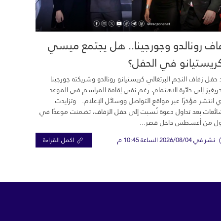
اف رونالدو وجورجينا.. هل يجتمع ميسي
ريستيانو في الحفل؟
 حفل زفاف النجم البرتغالي كريستيانو رونالدو وشريكته جورجينا
ريغيز إلى دائرة الاهتمام، رغم نفي إقامة المراسم في الموعد
ي انتشر مؤخرًا عبر مواقع التواصل ووسائل الإعلام. وتزايدت
ائعات بعد تداول دعوة نُسبت إلى حفل الزفاف، تضمنت موعدًا في
ول من أغسطس داخل قصر...
نشر في 2026/08/04 الساعة 10:45 م
اكمل القراءة