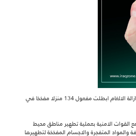
صرح قائممقام قضاء راوه بمحافظة الانبار حسين علي العكيدي ، الاثنين، بان منظمة نرويجية مختصة في مجال ازالة الالغام ابطلت مفعول 134 منزلا مفخخا في
ع القوات الامنية بعملية تطهير مناطق محيط
د كبير من العبوات الناسفة والمواد المتفجرة والاجسام المفخخة لتطهيرها