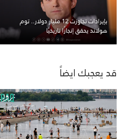
بإيرادات تجاوزت 12 مليار دولار.. توم
هولاند يحقق إنجازًا تاريخيًا
قد يعجبك ايضاً