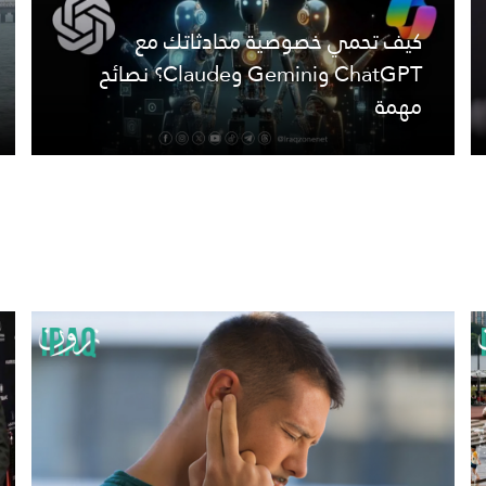
كيف تحمي خصوصية محادثاتك مع
ChatGPT وGemini وClaude؟ نصائح
مهمة