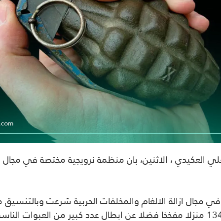
 مجال ازالة الالغام والمخلفات الحربية شرعت وبالتنسيق م
قضاء راوه غربي الانبار ، تمكنت من ابطال مفعول 134 منزلا مفخخا فضلا عن ابطال عد