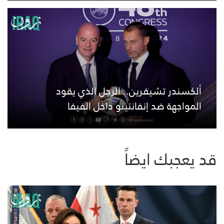
ألكسندر تشيفرين.. الرجل الذي يقود
المواجهة ضد إنفانتينو داخل الفيفا
قد يعجبك ايضاً