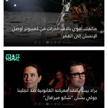
هاتفك أقوى بآلاف المرات من كمبيوتر أوصل
الإنسان إلى القمر
براد بيت يصعد معركته القانونية ضد أنجلينا
جولي بشأن “شاتو ميرافال”