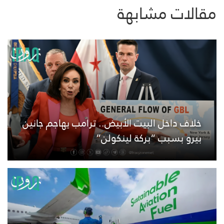
مقالات مشابهة
خلاف داخل البيت الأبيض.. ترامب يهاجم جانين
بيرو بسبب “بركة لينكولن”