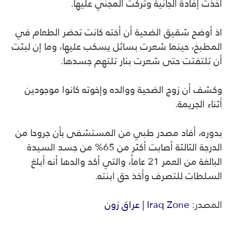
أخذت إفادة الجانية وتركت المجني عليها.
اذ أوضح شقيق الضحية أن أخته كانت تحضر الطعام في
المطبخ، حينما شعرت بسائل يسكب عليها، وما إن لبثت
أن تلتفتت حتى شعرت بنار تلتهم جسدها.
وكشف أن زوج الضحية ووالده وإخوته كانوا موجودين
أثناء الجريمة.
بدوره، أفاد مصدر طبي من المستشفى بأن جروحا من
الدرجة الثالثة أصابت أكثر من 65% من جسد السيدة
البالغة من العمر 21 عاماً، والتي أكد والدها أنه أبلغ
السلطات للتصرف وأخذ حق ابنته.
المصدر:
Iraq Zone | عراق زون