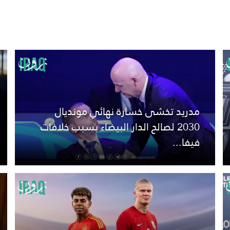
مدريد تخشى خسارة نهائي مونديال
2030 لصالح الدار البيضاء بسبب خلافات
فيفا...