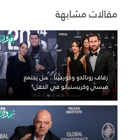
مقالات مشابهة
زفاف رونالدو وجورجينا.. هل يجتمع
ميسي وكريستيانو في الحفل؟