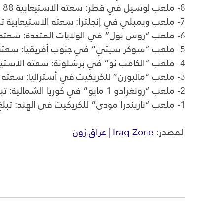
8- ملعب لوسيل في قطر:
سعته الاستيعابية 88 ألفا و966 مشجعا.
7- ملعب ويمبلي في إنجلترا:
سعته الاستيعابية تصل إلى 90
6- ملعب “روس بول” في الولايات المتحدة:
سعته الاست
5- ملعب “سوكر سيتي” في جنوب أفريقيا:
سعته الاس
4- ملعب “الكامب نو” في برشلونة:
سعته الاستيعابية تصل 
3- ملعب “مالبورن” للكريكيت في أستراليا:
سعته تصل إل
2- ملعب “رونغرادو 1 مايو” في كوريا الشمالية:
تبلغ
1- ملعب “ناريندرا مودي” للكريكيت في الهند:
تبلغ سعت
المصدر:
Iraq Zone | عراق زون