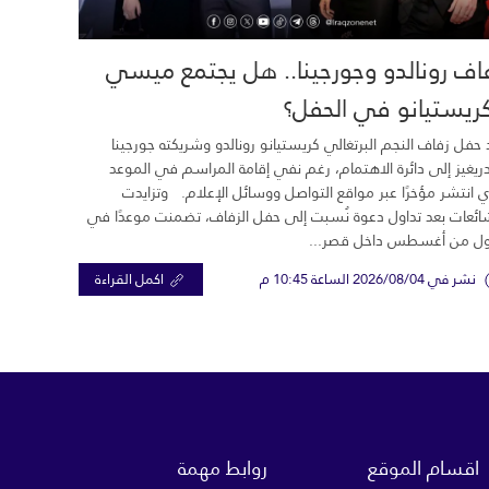
اف رونالدو وجورجينا.. هل يجتمع ميسي
ريستيانو في الحفل؟
 حفل زفاف النجم البرتغالي كريستيانو رونالدو وشريكته جورجينا
ريغيز إلى دائرة الاهتمام، رغم نفي إقامة المراسم في الموعد
ي انتشر مؤخرًا عبر مواقع التواصل ووسائل الإعلام. وتزايدت
ائعات بعد تداول دعوة نُسبت إلى حفل الزفاف، تضمنت موعدًا في
ول من أغسطس داخل قصر...
نشر في 2026/08/04 الساعة 10:45 م
اكمل القراءة
اقسام الموقع
روابط مهمة