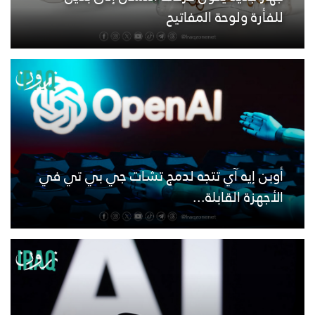
للفأرة ولوحة المفاتيح
أوبن إيه آي تتجه لدمج تشات جي بي تي في
الأجهزة القابلة...