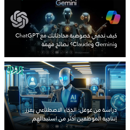
كيف تحمي خصوصية محادثاتك مع ChatGPT
وGemini وClaude؟ نصائح مهمة
دراسة من غوغل: الذكاء الاصطناعي يعزز
إنتاجية الموظفين أكثر من استبدالهم