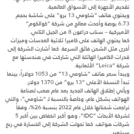
تقديم الأجهزة إلى الأسواق العالمية.
ويحتوي هاتف “شاومي 13 برو” على شاشة بحجم
6.73 بوصة وأحدث معالج من شركة “كوالكوم”
الأميركية – سناب دراغون 8 من الجيل الثاني.
كما يحتوي الهاتف على كاميرا ثلاثية العدسات وميزات
أخرى مثل الشحن فائق السرعة. كما أشارت الشركة إلى
قدرات الكاميرا الهائلة التي شاركت في هندستها مع
شركة “Leica” الألمانية.
ويبدأ سعر هاتف “شاومي 13” من 1053 دولاراً، بينما
تبدأ النسخة الأعلى “13 برو” من 1370 دولار.
ويأتي إطلاق الهاتف الجديد بعد عام صعب لصناعة
الهواتف بشكل عام، وخاصةً بالنسبة لـ “شاومي”، والتي
تراجعت شحناتها خلال عام 2022 بنسبة 26%، وفقاً
لشركة الأبحاث “IDC”، وهو أكبر انخفاض بين أكبر 5
شركات هواتف. كما تحولت الشركة إلى الخسارة في ربع
سبتمبر.