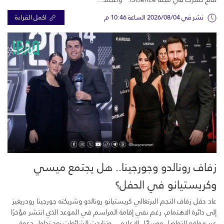
نشر في 2026/08/04 الساعة 10:46 م
اكمل القراءة
زفاف رونالدو وجورجينا.. هل يجتمع ميسي
وكريستيانو في الحفل؟
عاد حفل زفاف النجم البرتغالي كريستيانو رونالدو وشريكته جورجينا رودريغيز
إلى دائرة الاهتمام، رغم نفي إقامة المراسم في الموعد الذي انتشر مؤخرًا
عبر مواقع التواصل ووسائل الإعلام. وتزايدت الشائعات بعد تداول دعوة