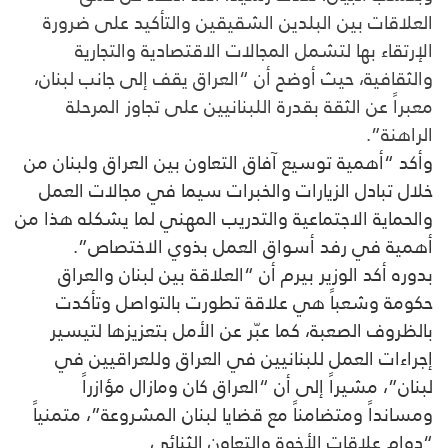
العلاقات بين البلدين الشقيقين والتأكيد على ضرورة
الإرتقاء بها لتشمل المجالات الاقتصادية والتجارية
والثقافية، حيث أوضح أن “العراق يقف إلى جانب لبنان،
معبراً عن الثقة بقدرة اللبنانيين على تجاوز المرحلة
الراهنة”.
وأكد “أهمية توسيع آفاق التعاون بين العراق ولبنان من
خلال تبادل الزيارات والخبرات سيما في مجالات العمل
والحماية الاجتماعية والتدريب المهني لما يشكله هذا من
أهمية في رفد أسواق العمل بذوي الاختصاص”.
بدوره أكد الوزير بيرم أن “العلاقة بين لبنان والعراق
حكومة وشعباً هي علاقة تطورت بالتواصل وتأكدت
بالظروف الصعبة، كما عبّر عن الأمل بتعزيزها لتيسير
إجراءات العمل للبنانيين في العراق وللعراقيين في
لبنان”، مشيراً إلى أن “العراق كان ومازال مؤازراً
ومسانداً ومتضامناً مع قضايا لبنان المشروعة”، متمنياً
“دوام علاقات الأخوة والتعاون الثنائي