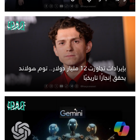
بإيرادات تجاوزت 12 مليار دولار.. توم هولاند
يحقق إنجازًا تاريخيًا