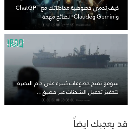
كيف تحمي خصوصية محادثاتك مع ChatGPT
وGemini وClaude؟ نصائح مهمة
سومو تمنح خصومات كبيرة على خام البصرة
لتحفيز تحميل الشحنات عبر مضيق...
قد يعجبك ايضاً