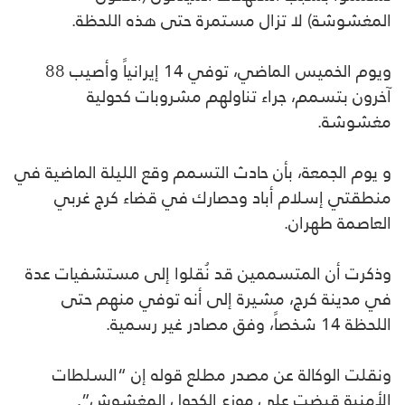
المغشوشة) لا تزال مستمرة حتى هذه اللحظة.
ويوم الخميس الماضي، توفي 14 إيرانياً وأصيب 88
آخرون بتسمم، جراء تناولهم مشروبات كحولية
مغشوشة.
و يوم الجمعة، بأن حادث التسمم وقع الليلة الماضية في
منطقتي إسلام أباد وحصارك في قضاء كرج غربي
العاصمة طهران.
وذكرت أن المتسممين قد نُقلوا إلى مستشفيات عدة
في مدينة كرج، مشيرة إلى أنه توفي منهم حتى
اللحظة 14 شخصاً، وفق مصادر غير رسمية.
ونقلت الوكالة عن مصدر مطلع قوله إن “السلطات
الأمنية قبضت على موزع الكحول المغشوش”.