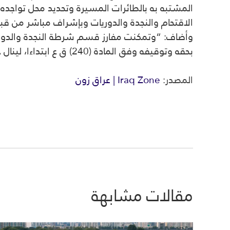
المشتبه به بالطائرات المسيرة وتحديد محل تواجد
الاقتحام والنجدة والدوريات وبإشراف مباشر من ق
وأضاف: “وتمكنت مفارز قسم شرطة النجدة والدوريات 
بحقه وتوقيفه وفق المادة (240) ق ع ابتداءا، لينال جزاءه العادل ويكون عبرة لكل من يسيء إلى مؤسسات الدولة والعاملين عليها”.
المصدر:
Iraq Zone | عراق زون
مقالات مشابهة