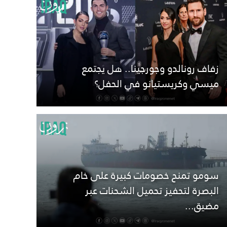
زفاف رونالدو وجورجينا.. هل يجتمع
ميسي وكريستيانو في الحفل؟
سومو تمنح خصومات كبيرة على خام
البصرة لتحفيز تحميل الشحنات عبر
مضيق...