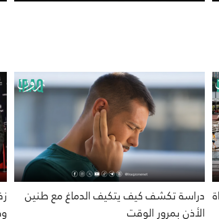
خية.. 16 وفاة
دراسة تكشف كيف يتكيف الدماغ مع طنين
زف
الأذن بمرور الوقت
وك