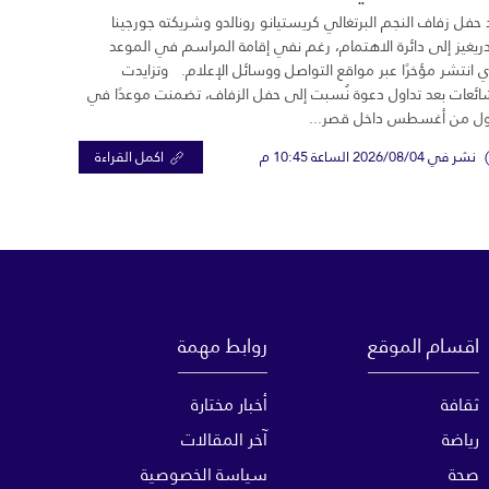
 حفل زفاف النجم البرتغالي كريستيانو رونالدو وشريكته جورجينا
ريغيز إلى دائرة الاهتمام، رغم نفي إقامة المراسم في الموعد
ي انتشر مؤخرًا عبر مواقع التواصل ووسائل الإعلام. وتزايدت
ائعات بعد تداول دعوة نُسبت إلى حفل الزفاف، تضمنت موعدًا في
ول من أغسطس داخل قصر...
نشر في 2026/08/04 الساعة 10:45 م
اكمل القراءة
اقسام الموقع
روابط مهمة
ثقافة
أخبار مختارة
رياضة
آخر المقالات
صحة
سياسة الخصوصية