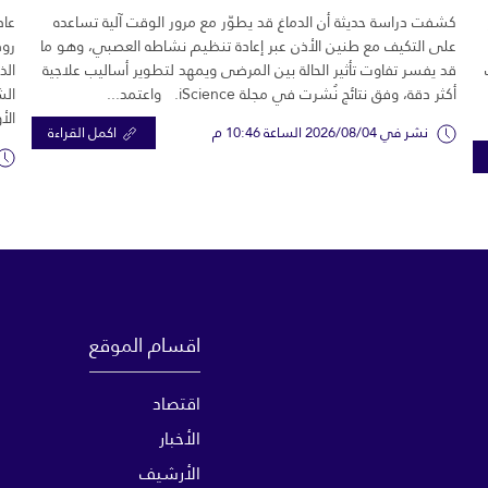
كشفت دراسة حديثة أن الدماغ قد يطوّر مع مرور الوقت آلية تساعده
عاد
على التكيف مع طنين الأذن عبر إعادة تنظيم نشاطه العصبي، وهو ما
رود
قد يفسر تفاوت تأثير الحالة بين المرضى ويمهد لتطوير أساليب علاجية
الذ
أكثر دقة، وفق نتائج نُشرت في مجلة iScience. واعتمد...
الش
الأ
نشر في 2026/08/04 الساعة 10:46 م
اكمل القراءة
اقسام الموقع
اقتصاد
الأخبار
الأرشيف