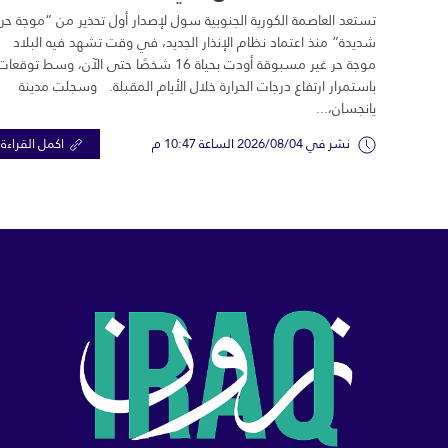
تستعد العاصمة الكورية الجنوبية سول لإصدار أول تحذير من “موجة حر
شديدة” منذ اعتماد نظام الإنذار الجديد، في وقت تشهد فيه البلاد
موجة حر غير مسبوقة أودت بحياة 16 شخصًا حتى الآن، وسط توقعات
باستمرار ارتفاع درجات الحرارة خلال الأيام المقبلة. وسجلت مدينة
يانجسان،...
نشر في 2026/08/04 الساعة 10:47 م
اكمل القراءة