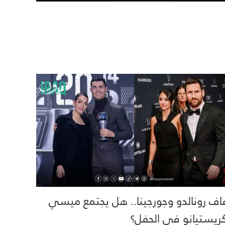
اف رونالدو وجورجينا.. هل يجتمع ميسي
ريستيانو في الحفل؟