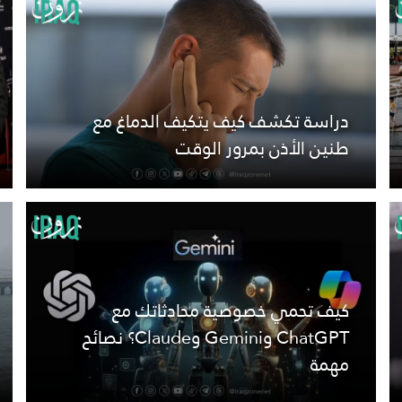
دراسة تكشف كيف يتكيف الدماغ مع
طنين الأذن بمرور الوقت
كيف تحمي خصوصية محادثاتك مع
ChatGPT وGemini وClaude؟ نصائح
مهمة