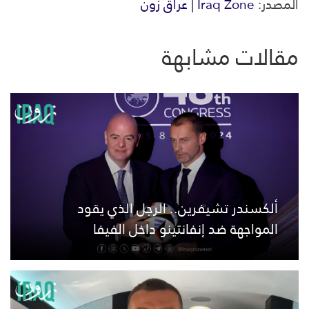
المصدر:
Iraq Zone | عراق زون
مقالات مشابهة
ألكسندر تشيفرين.. الرجل الذي يقود
المواجهة ضد إنفانتينو داخل الفيفا