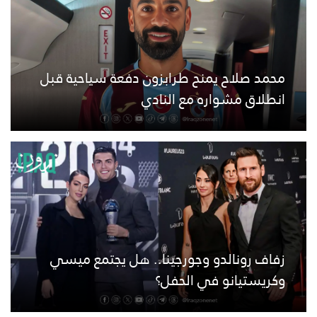
محمد صلاح يمنح طرابزون دفعة سياحية قبل
انطلاق مشواره مع النادي
زفاف رونالدو وجورجينا.. هل يجتمع ميسي
وكريستيانو في الحفل؟