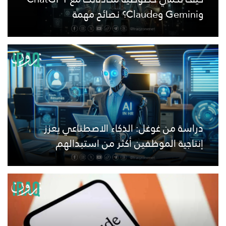
وGemini وClaude؟ نصائح مهمة
دراسة من غوغل: الذكاء الاصطناعي يعزز
إنتاجية الموظفين أكثر من استبدالهم