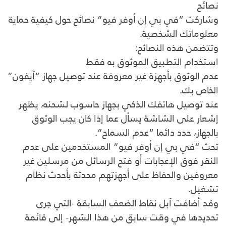
نصائح
وشاركت “في بي إن أوفر فيو” نصائح حول كيفية حماية
معلوماتك الشخصية.
وتتضمن هذه النصائح:
استخدام التطبيق الموثوق به فقط
عدم الوثوق بأجهزة غير معروفة عند توصيل جهاز “آيفون”
الخاص بك.
عند توصيل هاتفك الذكي بجهاز حاسوب لشحنه، يظهر
إشعار على الشاشة يسأل عما إذا كان يجب الوثوق
بالجهاز، حدد دائما “عدم السماح”.
تحث “في بي إن أوفر فيو” المستخدمين على عدم
النقر فوق الإعجابات أو فتح الرسائل من مرسلين غير
معروفين والحفاظ على أجهزتهم محدثة بأحدث نظام
تشغيل.
وقد أضافت آبل نقاط الضعف السابقة -التي جرى
تحديدها في وقت سابق من هذا الشهر- إلى قائمة