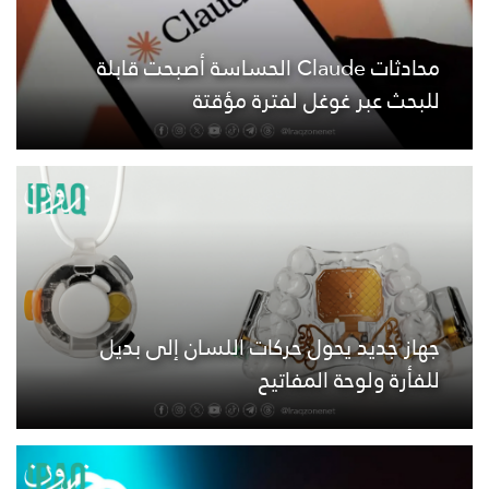
محادثات Claude الحساسة أصبحت قابلة
للبحث عبر غوغل لفترة مؤقتة
جهاز جديد يحول حركات اللسان إلى بديل
للفأرة ولوحة المفاتيح