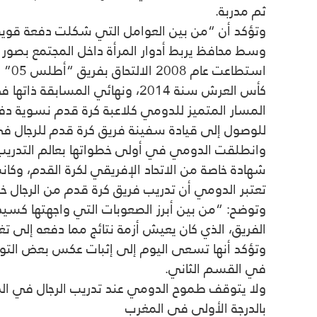
ثم مدربة.
وتؤكد أن “من بين العوامل التي شكلت دفعة قوية 
وسط محافظ يربط أدوار المرأة داخل المجتمع بصور
است
كأس العرش سنة 2014، ونهائي المسابقة ذاتها في 2018، قبل أن تتخذ قرار اعتزال لعب كرة القدم.
المسار المتميز للدومي كلاعبة كرة قدم نسوية دفع
للوصول إلى قيادة سفينة فريق كرة قدم للرجال في د
شهادة خاصة من الاتحاد الإفريقي لكرة القدم، و
تعتبر الدومي أن تدريب فريق كرة قدم من الرجال خ
وتوضح: “من بين أبرز الصعوبات التي واجهتها كسيد
الفريق، الذي كان يعيش أزمة نتائج مما دفعه إلى تغي
وتؤكد أنها تسعى اليوم إلى إثبات عكس بعض التوقع
في القسم الثاني.
ولا يتوقف طموح الدومي عند تدريب الرجال في الد
بالدرجة الأولى في المغرب