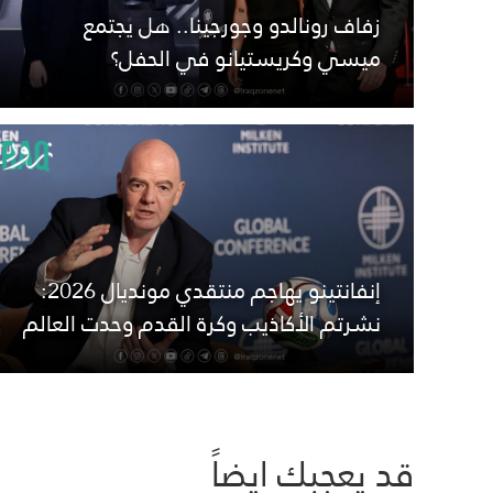
زفاف رونالدو وجورجينا.. هل يجتمع
ميسي وكريستيانو في الحفل؟
إنفانتينو يهاجم منتقدي مونديال 2026:
نشرتم الأكاذيب وكرة القدم وحدت العالم
قد يعجبك ايضاً