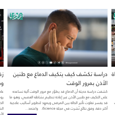
خية.. 16 وفاة
دراسة تكشف كيف يتكيف الدماغ مع طنين
زف
الأذن بمرور الوقت
وك
كشفت دراسة حديثة أن الدماغ قد يطوّر مع مرور الوقت آلية تساعده
عاد
على التكيف مع طنين الأذن عبر إعادة تنظيم نشاطه العصبي، وهو ما
رود
قد يفسر تفاوت تأثير الحالة بين المرضى ويمهد لتطوير أساليب علاجية
الذ
أكثر دقة، وفق نتائج نُشرت في مجلة iScience. واعتمد...
الش
الأ