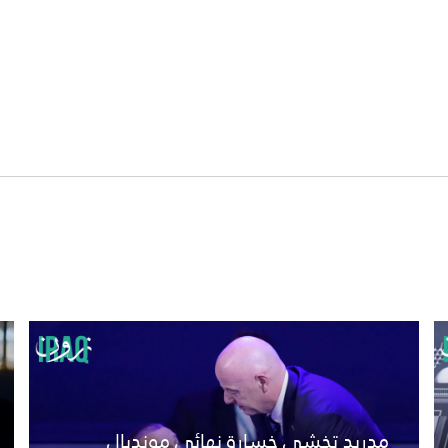
مدريد تخشى خسارة نهائي مونديال