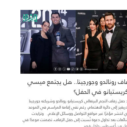
اف رونالدو وجورجينا.. هل يجتمع ميسي
ريستيانو في الحفل؟
 حفل زفاف النجم البرتغالي كريستيانو رونالدو وشريكته جورجينا
ريغيز إلى دائرة الاهتمام، رغم نفي إقامة المراسم في الموعد
ي انتشر مؤخرًا عبر مواقع التواصل ووسائل الإعلام. وتزايدت
ائعات بعد تداول دعوة نُسبت إلى حفل الزفاف، تضمنت موعدًا في
ول من أغسطس داخل قصر...