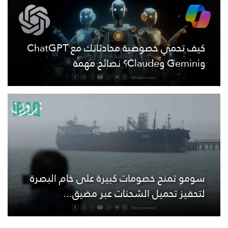
كيف تحمي خصوصية محادثاتك مع ChatGPT
وGemini وClaude؟ نصائح مهمة
سومو تمنح خصومات كبيرة على خام البصرة
لتحفيز تحميل الشحنات عبر مضيق...