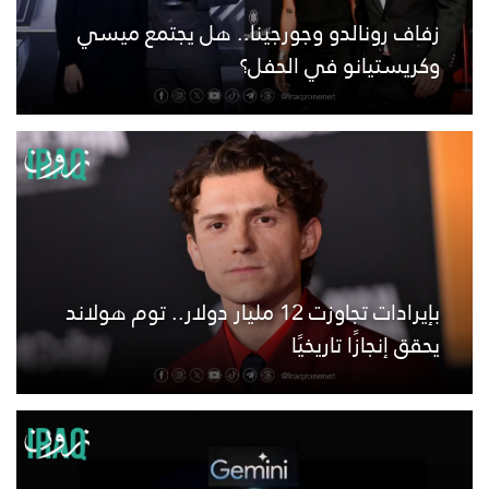
زفاف رونالدو وجورجينا.. هل يجتمع ميسي
وكريستيانو في الحفل؟
بإيرادات تجاوزت 12 مليار دولار.. توم هولاند
يحقق إنجازًا تاريخيًا