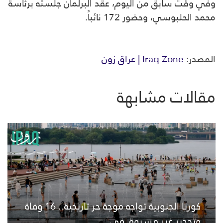
وفي وقت سابق من اليوم، عقد البرلمان جلسته برئاسة
محمد الحلبوسي، وحضور 172 نائباً.
المصدر:
Iraq Zone | عراق زون
مقالات مشابهة
كوريا الجنوبية تواجه موجة حر تاريخية.. 16 وفاة
وتحذير غير مسبوق في...