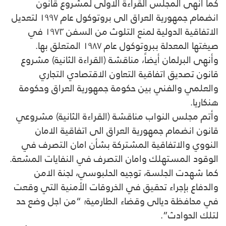
كما أنهى المجلس القراءة الاولى لمشروع قانون
انضمام جمهورية العراق الى بروتوكول عام ١٩٩٧ لتعديل
الاتفاقية الدولية لمنع التلوث من السفن ١٩٧٣ في
صيغتها المعدلة ببروتوكول عام ١٩٨٧ المتعلق بها.
وأنهى البرلمان أيضاً، مناقشة (القراءة الثانية) مشروع
قانون تصديق اتفاقية التعاون الاقتصادي التجاري
والعلمي والفني بين حكومة جمهورية العراق وحكومة
هنكاريا.
وأتم مجلس النواب مناقشة (القراءة الثانية) مشروعي
قانون انضمام جمهورية العراق الى اتفاقية الامان
النووي والاتفاقية المشتركة بشأن امان التصرف في
الوقود المستهلك وامان التصرف في النفايات المشعة.
كما شهدت الجلسة، توجيه الحلبوسي، لجنة الامن
والدفاع بإجراء تحقيق في الخروقات الأمنية التي وقعت
في محافظة ديالى وقضاء الطارمية؛ “من اجل وضع حد
لتلك الحوادث”.