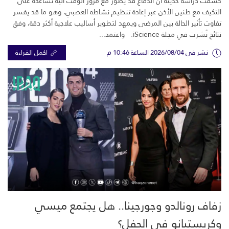
كشفت دراسة حديثة أن الدماغ قد يطوّر مع مرور الوقت آلية تساعده على
التكيف مع طنين الأذن عبر إعادة تنظيم نشاطه العصبي، وهو ما قد يفسر
تفاوت تأثير الحالة بين المرضى ويمهد لتطوير أساليب علاجية أكثر دقة، وفق
نتائج نُشرت في مجلة iScience. واعتمد...
نشر في 2026/08/04 الساعة 10:46 م
اكمل القراءة
زفاف رونالدو وجورجينا.. هل يجتمع ميسي
وكريستيانو في الحفل؟