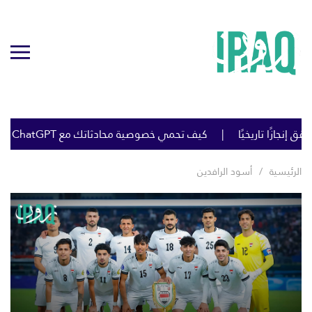
يف تحمي خصوصية محادثاتك مع ChatGPT وGemini وClaude؟ نصائح مهمة
الرئيسية
أسود الرافدين