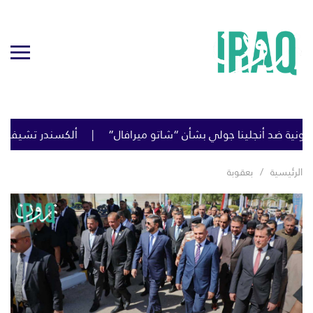
د أنجلينا جولي بشأن “شاتو ميرافال”
ألكسندر تشيفرين.. الرجل ا
الرئيسية
بعقوبة