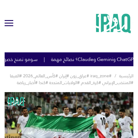
سومو تمنح خصومات كبي
الرئيسية
#iraq_zone #عراق_زون #إيران #كأس_العالم_2026 #الفيفا
#المنتخب_الإيراني #كرة_القدم #الولايات_المتحدة #كندا #أخبار_رياضة