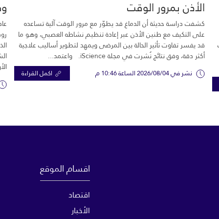
الأذن بمرور الوقت
وك
كشفت دراسة حديثة أن الدماغ قد يطوّر مع مرور الوقت آلية تساعده
عاد
على التكيف مع طنين الأذن عبر إعادة تنظيم نشاطه العصبي، وهو ما
رود
قد يفسر تفاوت تأثير الحالة بين المرضى ويمهد لتطوير أساليب علاجية
الذ
أكثر دقة، وفق نتائج نُشرت في مجلة iScience. واعتمد...
الش
الأ
نشر في 2026/08/04 الساعة 10:46 م
اكمل القراءة
اقسام الموقع
اقتصاد
الأخبار