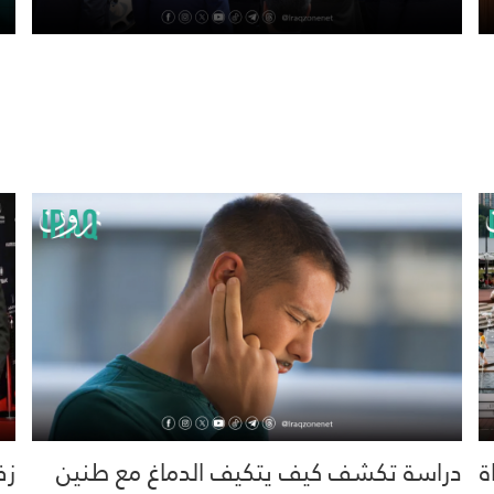
خية.. 16 وفاة
دراسة تكشف كيف يتكيف الدماغ مع طنين
زف