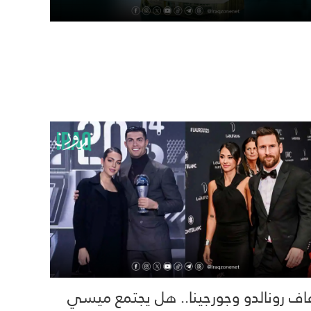
اف رونالدو وجورجينا.. هل يجتمع ميسي