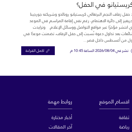
ريستيانو في الحفل؟
 حفل زفاف النجم البرتغالي كريستيانو رونالدو وشريكته جورجينا
ريغيز إلى دائرة الاهتمام، رغم نفي إقامة المراسم في الموعد
ي انتشر مؤخرًا عبر مواقع التواصل ووسائل الإعلام. وتزايدت
ائعات بعد تداول دعوة نُسبت إلى حفل الزفاف، تضمنت موعدًا في
ول من أغسطس داخل قصر...
نشر في 2026/08/04 الساعة 10:45 م
اكمل القراءة
اقسام الموقع
روابط مهمة
ثقافة
أخبار مختارة
رياضة
آخر المقالات