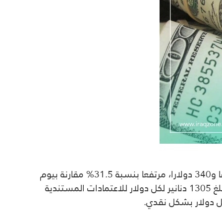
وذكر مراسل محلي، أن “البنك المركزي باع اليوم خلال مزاده لبيع وشراء الدولار الامريكي، 189 مليونا و289 الفا و340 دولارا، مرتفعا بنسبة 31.5% مقارنة بيوم
الخميس الماضي الذي بلغت المبيعات فيه 144 مليونا و951 الفا و21 دولارا، غطاها البنك بسعر صرف اساس بلغ 1305 دنانير لكل دولار للاعتمادات المستندية