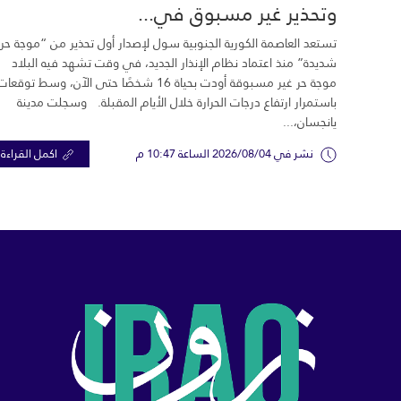
وتحذير غير مسبوق في...
تستعد العاصمة الكورية الجنوبية سول لإصدار أول تحذير من “موجة حر
شديدة” منذ اعتماد نظام الإنذار الجديد، في وقت تشهد فيه البلاد
موجة حر غير مسبوقة أودت بحياة 16 شخصًا حتى الآن، وسط توقعات
باستمرار ارتفاع درجات الحرارة خلال الأيام المقبلة. وسجلت مدينة
يانجسان،...
نشر في 2026/08/04 الساعة 10:47 م
اكمل القراءة