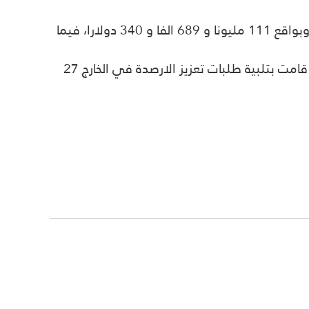
واضاف مراسلنا ان معظم المبيعات من الدولار ذهبت لتعزيز الارصدة في الخارج على شكل (حوالات، اعتمادات) وبواقع 111 مليونا و 689 الفا و 340 دولارا، فيما
وأشار مراسلنا، إلى ان المصارف التي اشترت الدولار النقدي بلغ عددها 18 مصرفا، فيما بلغ عدد المصارف التي قامت بتلبية طلبات تعزيز الارصدة في الخارج 27