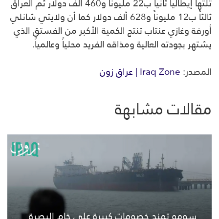
تلتها إيطاليا ثانياً ب22 مليوناً و460 ألف دولار ثم العراق
ثالثاً ب12 مليوناً و628 ألف دولار كما أن ولايتي شانلي
أورفة وغازي عنتاب تنتج الكمية الأكبر من الفستق الذي
يشتهر بجودته العالية ومذاقه الفريد محلياً وعالمياً.
المصدر:
Iraq Zone | عراق زون
مقالات مشابهة
سومو تمنح خصومات كبيرة على خام البصرة