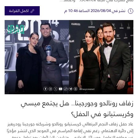
نشر في 2026/08/04 الساعة 10:46 م
اكمل القراءة
زفاف رونالدو وجورجينا.. هل يجتمع ميسي
وكريستيانو في الحفل؟
عاد حفل زفاف النجم البرتغالي كريستيانو رونالدو وشريكته جورجينا رودريغيز
إلى دائرة الاهتمام، رغم نفي إقامة المراسم في الموعد الذي انتشر مؤخرًا
عبر مواقع التواصل ووسائل الإعلام. وتزايدت الشائعات بعد تداول دعوة