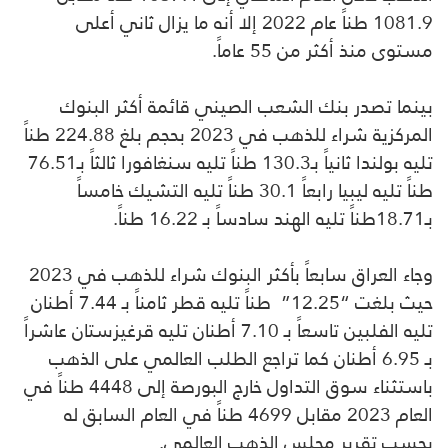
1081.9 طناً عام 2022 إلا أنه ما يزال ثاني أعلى
مستوى منذ أكثر من 55 عاماً.
بينما تصدر بنك الشعب الصيني قائمة أكثر البنوك
المركزية شراء للذهب في 2023 بحجم بلغ 224.88 طناً
تليه بولندا ثانياً بـ130.3 طناً تليه سنغافورا ثالثاً بـ76.51
طناً تليه ليبيا رابعاً 30.1 طناً تليه التشيك خامساً
بـ18.71طناً تليه الهند سادساً بـ 16.22 طناً.
وجاء العراق سابعاً بأكثر البنوك شراء للذهب في 2023
حيث بلغت “12.25” طناً تليه قطر ثامناً بـ 7.44 أطنان
تليه الفلبين تاسعاً بـ 7.10 أطنان تليه قرغيزستان عاشراً
بـ 6.95 أطنان كما تراجع الطلب العالمي على الذهب
باستثناء سوق التداول خارج البورصة إلى 4448 طناً في
العام 2023 مقابل 4699 طناً في العام السابق له
بحسب تقرير مجلس الذهب العالمي.