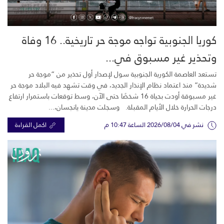
كوريا الجنوبية تواجه موجة حر تاريخية.. 16 وفاة
وتحذير غير مسبوق في...
تستعد العاصمة الكورية الجنوبية سول لإصدار أول تحذير من “موجة حر
شديدة” منذ اعتماد نظام الإنذار الجديد، في وقت تشهد فيه البلاد موجة حر
غير مسبوقة أودت بحياة 16 شخصًا حتى الآن، وسط توقعات باستمرار ارتفاع
درجات الحرارة خلال الأيام المقبلة. وسجلت مدينة يانجسان،...
نشر في 2026/08/04 الساعة 10:47 م
اكمل القراءة