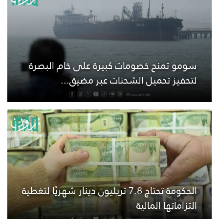
سومو تمنح خصومات كبيرة على خام البصرة
لتحفيز تحميل الشحنات عبر مضيق...
الحكومة تحتاج 7.8 تريليون دينار شهريًا لتغطية
التزاماتها المالية