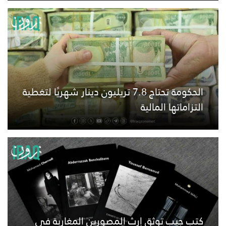
الحكومة تحتاج 7.8 تريليون دينار شهريًا لتغطية
التزاماتها المالية
كتب جيب توثق إرث المصورين المغاربة في