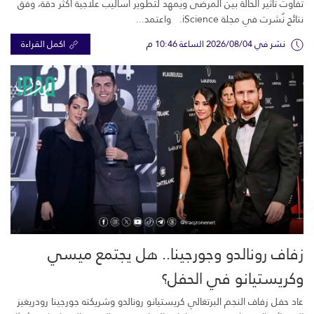
تفاوت تأثير الحالة بين المرضى ويمهد لتطوير أساليب علاجية أكثر دقة، وفق
نتائج نُشرت في مجلة iScience. واعتمد...
نشر في 2026/08/04 الساعة 10:46 م
اكمل القراءة
زفاف رونالدو وجورجينا.. هل يجتمع ميسي
وكريستيانو في الحفل؟
عاد حفل زفاف النجم البرتغالي كريستيانو رونالدو وشريكته جورجينا رودريغيز