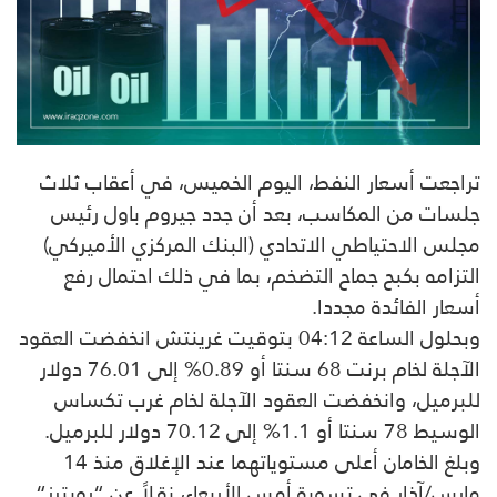
تراجعت أسعار النفط، اليوم الخميس، في أعقاب ثلاث
جلسات من المكاسب، بعد أن جدد جيروم باول رئيس
مجلس الاحتياطي الاتحادي (البنك المركزي الأميركي)
التزامه بكبح جماح التضخم، بما في ذلك احتمال رفع
أسعار الفائدة مجددا.
وبحلول الساعة 04:12 بتوقيت غرينتش انخفضت العقود
الآجلة لخام برنت 68 سنتا أو 0.89% إلى 76.01 دولار
للبرميل، وانخفضت العقود الآجلة لخام غرب تكساس
الوسيط 78 سنتا أو 1.1% إلى 70.12 دولار للبرميل.
وبلغ الخامان أعلى مستوياتهما عند الإغلاق منذ 14
مارس/آذار في تسوية أمس الأربعاء، نقلاً عن “
رويترز
“.