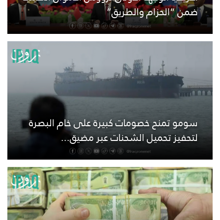
ضمن “الحزام والطريق”
سومو تمنح خصومات كبيرة على خام البصرة
لتحفيز تحميل الشحنات عبر مضيق...