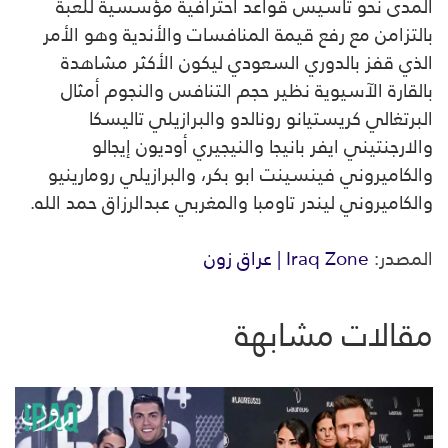
المدى نحو تأسيس قواعد احترافية مؤسسية للعبة
بالتزامن مع رفع قيمة المنافسات والأندية وهو الأمر
الذي قفز بالدوري السعودي ليكون الأكثر مشاهدة
بالقارة الآسيوية نظير حجم التنافس والنجوم أمثال
البرتغالي كريستيانو رونالدو والبرازيلي تاليسكا
والارجنتيني ايفر بانيجا والنيجيري أوديون إيجالو
والكاميروني فينسينت ابو بكر، والبرازيلي رومارينيو
والكاميروني ليندر تاومبا والمغربي عبدالرزاق حمد الله.
المصدر:
Iraq Zone | عراق زون
مقالات مشابهة