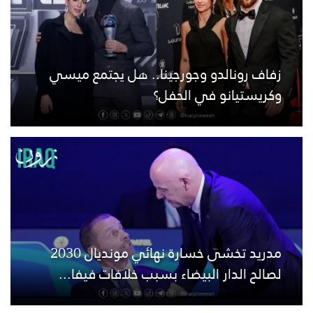
زفاف رونالدو وجورجينا.. هل يجتمع ميسي
وكريستيانو في الحفل؟
مدريد تخشى خسارة نهائي مونديال 2030
لصالح الدار البيضاء بسبب خلافات فيفا...