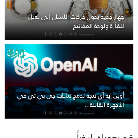
جهاز جديد يحول حركات اللسان إلى بديل
للفأرة ولوحة المفاتيح
أوبن إيه آي تتجه لدمج تشات جي بي تي في
الأجهزة القابلة...
قد يعجبك ايضاً