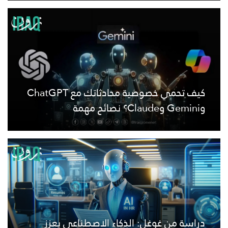
كيف تحمي خصوصية محادثاتك مع ChatGPT
وGemini وClaude؟ نصائح مهمة
دراسة من غوغل: الذكاء الاصطناعي يعزز