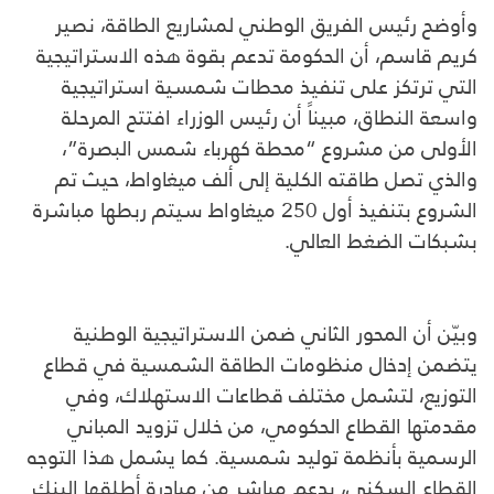
وأوضح رئيس الفريق الوطني لمشاريع الطاقة، نصير
كريم قاسم، أن الحكومة تدعم بقوة هذه الاستراتيجية
التي ترتكز على تنفيذ محطات شمسية استراتيجية
واسعة النطاق، مبيناً أن رئيس الوزراء افتتح المرحلة
الأولى من مشروع “محطة كهرباء شمس البصرة”،
والذي تصل طاقته الكلية إلى ألف ميغاواط، حيث تم
الشروع بتنفيذ أول 250 ميغاواط سيتم ربطها مباشرة
بشبكات الضغط العالي.
وبيّن أن المحور الثاني ضمن الاستراتيجية الوطنية
يتضمن إدخال منظومات الطاقة الشمسية في قطاع
التوزيع، لتشمل مختلف قطاعات الاستهلاك، وفي
مقدمتها القطاع الحكومي، من خلال تزويد المباني
الرسمية بأنظمة توليد شمسية. كما يشمل هذا التوجه
القطاع السكني، بدعم مباشر من مبادرة أطلقها البنك